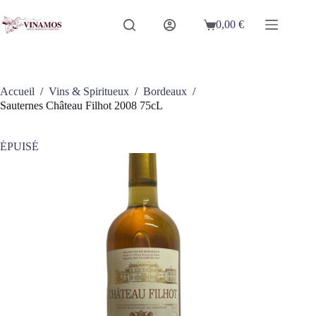
Passer
au
0,00
€
Panier
contenu
d’achat
Accueil
/
Vins & Spiritueux
/
Bordeaux
/
Sauternes Château Filhot 2008 75cL
ÉPUISÉ