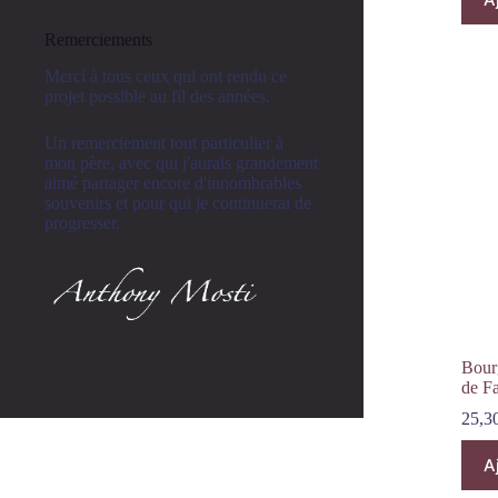
Remerciements
Merci à tous ceux qui ont rendu ce
projet possible au fil des années.
Un remerciement tout particulier à
mon père, avec qui j'aurais grandement
aimé partager encore d'innombrables
souvenirs et pour qui je continuerai de
progresser.
Bour
de F
25,3
A