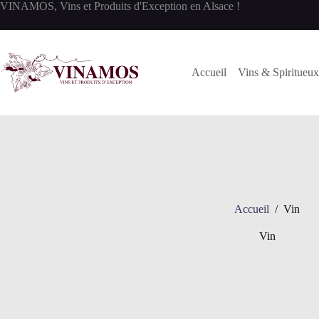
Passer
VINAMOS, Vins et Produits d'Exception en Alsace !
au
contenu
Accueil
Vins & Spiritueux
Accueil
/
Vin
Vin