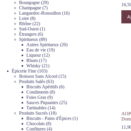
produits
29
Bourgogne
29
16,5
7
produits
Champagne
7
produits
16
Languedoc-Roussillon
16
A
8
produits
Loire
8
produits
22
Rhône
22
produits
1
Sud-Ouest
1
6
produit
Étrangers
6
produits
89
Spiritueux
89
produits
20
Autres Spiritueux
20
19
produits
Eau de vie
19
12
produits
Liqueur
12
17
produits
Rhum
17
produits
21
Whisky
21
103
produits
Épicerie Fine
103
produits
15
Boisson Sans Alcool
15
63
produits
Produits Salés
63
produits
6
Biscuits Apéritifs
6
8
produits
Condiments
8
9
produits
Foies Gras
9
produits
25
Sauces Piquantes
25
14
produits
Tartinables
14
produits
18
Produits Sucrés
18
AOP 
produits
1
Biscuits - Pains d'Épices
1
Doma
8
produit
Chocolats
8
11,9
produits
4
Confitures
4