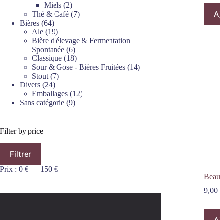
2
produits
Miels
2
A
produits
7
Thé & Café
7
64
produits
Bières
64
produits
19
Ale
19
produits
Bière d'élevage & Fermentation
6
Spontanée
6
produits
18
Classique
18
produits
14
Sour & Gose - Bières Fruitées
14
7
produits
Stout
7
24
produits
Divers
24
produits
12
Emballages
12
9
produits
Sans catégorie
9
produits
Filter by price
Prix
Prix
Filtrer
min
max
Prix :
0 €
—
150 €
Beau
9,00
A