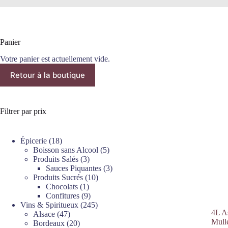
Panier
Votre panier est actuellement vide.
Retour à la boutique
Filtrer par prix
18
Épicerie
18
produits
5
Boisson sans Alcool
5
3
produits
Produits Salés
3
produits
3
Sauces Piquantes
3
10
produits
Produits Sucrés
10
1
produits
Chocolats
1
produit
9
Confitures
9
produits
245
Vins & Spiritueux
245
4L A
47
produits
Alsace
47
Mull
produits
20
Bordeaux
20