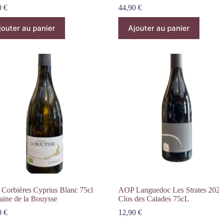
0
€
44,90
€
jouter au panier
Ajouter au panier
Corbières Cyprius Blanc 75cl
AOP Languedoc Les Strates 20
ine de la Bouysse
Clos des Calades 75cL
0
€
12,90
€