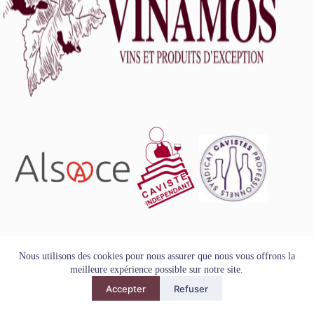
L'abus d'alcool est dangereux pour la santé, à consommer
Nous utilisons des cookies pour nous assurer que nous vous offrons la
avec modération.
meilleure expérience possible sur notre site.
Tous droits réservés - Copyright VINAMOS © 2026
Accepter
Refuser
Mentions Légales
-
Conditions Générales de Vente
-
Politique
de Confidentialité et de Protection des Données