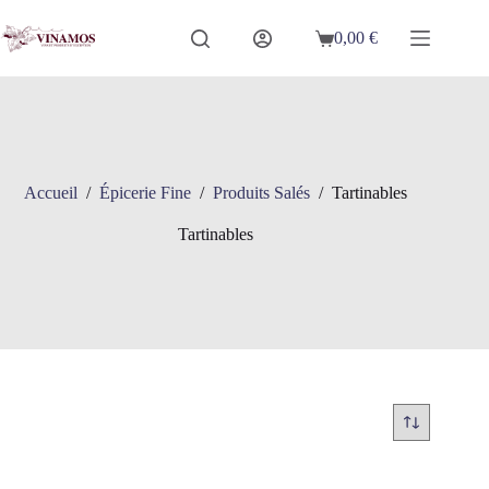
Passer
au
0,00
€
Panier
contenu
d’achat
Accueil
/
Épicerie Fine
/
Produits Salés
/
Tartinables
Tartinables