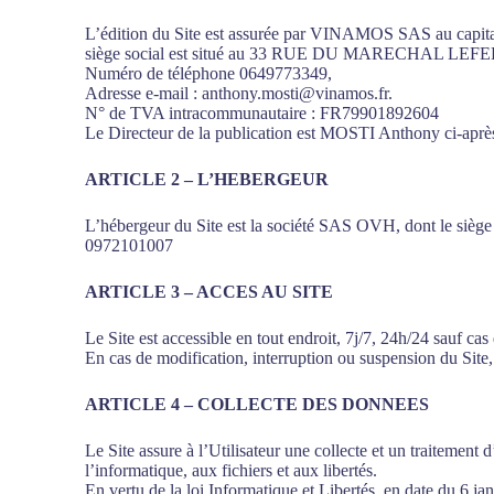
L’édition du Site est assurée par VINAMOS SAS au capi
siège social est situé au 33 RUE DU MARECHAL 
Numéro de téléphone 0649773349,
Adresse e-mail : anthony.mosti@vinamos.fr.
N° de TVA intracommunautaire : FR79901892604
Le Directeur de la publication est MOSTI Anthony ci-après 
ARTICLE 2 – L’HEBERGEUR
L’hébergeur du Site est la société SAS OVH, dont le 
0972101007
ARTICLE 3 – ACCES AU SITE
Le Site est accessible en tout endroit, 7j/7, 24h/24 sauf 
En cas de modification, interruption ou suspension du Site, 
ARTICLE 4 – COLLECTE DES DONNEES
Le Site assure à l’Utilisateur une collecte et un traitement
l’informatique, aux fichiers et aux libertés.
En vertu de la loi Informatique et Libertés, en date du 6 ja