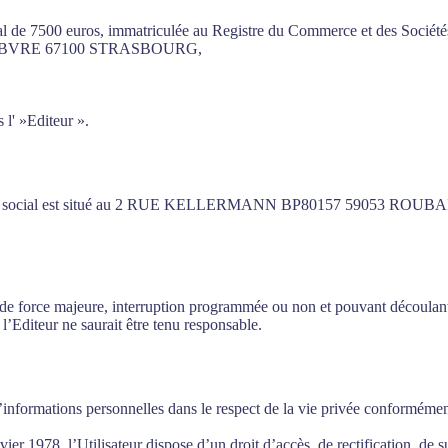
tal de 7500 euros, immatriculée au Registre du Commerce et des So
LEFEBVRE 67100 STRASBOURG,
l' »Editeur ».
siège social est situé au 2 RUE KELLERMANN BP80157 59053 ROUBAI
cas de force majeure, interruption programmée ou non et pouvant découla
l’Editeur ne saurait être tenu responsable.
 d’informations personnelles dans le respect de la vie privée conformémen
nvier 1978, l’Utilisateur dispose d’un droit d’accès, de rectification, de