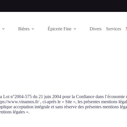
Bières
Épicerie Fine
Divers
Services
la Loi n°2004-575 du 21 juin 2004 pour la Confiance dans l’économie nu
 https://www.vinamos.fr/ , ci-après le « Site », les présentes mentions légal
implique acceptation intégrale et sans réserve des présentes mentions léga
entions légales ».