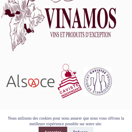
L'abus d'alcool est dangereux pour la santé, à consommer
Nous utilisons des cookies pour nous assurer que nous vous offrons la
avec modération.
meilleure expérience possible sur notre site.
Tous droits réservés - Copyright VINAMOS © 2026
Accepter
Refuser