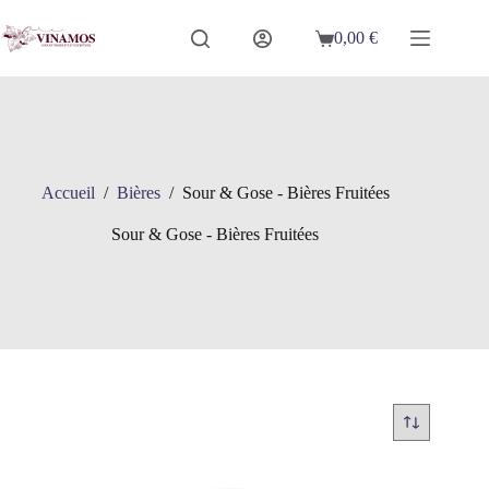
Passer
au
0,00
€
Panier
contenu
d’achat
Accueil
/
Bières
/
Sour & Gose - Bières Fruitées
Sour & Gose - Bières Fruitées