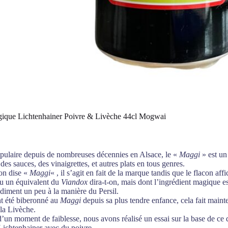
que Lichtenhainer Poivre & Livèche 44cl Mogwai
pulaire depuis de nombreuses décennies en Alsace, le «
Maggi
» est un
es sauces, des vinaigrettes, et autres plats en tous genres.
on dise «
Maggi
« , il s’agit en fait de la marque tandis que le flacon af
eu un équivalent du
Viandox
dira-t-on, mais dont l’ingrédient magique es
iment un peu à la manière du Persil.
t été biberonné au
Maggi
depuis sa plus tendre enfance, cela fait maint
 la Livèche.
’un moment de faiblesse, nous avons réalisé un essai sur la base de ce q
Lichtenhainer avec du poivre.