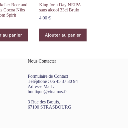
eller Beer and
King for a Day NEIPA
s Cocoa Nibs
sans alcool 33cl Brulo
om Spirit
4,00
€
r au panier
Ajouter au panier
Nous Contacter
Formulaire de Contact
Téléphone :
06 45 37 80 94
Adresse Mail :
boutique@vinamos.fr
3 Rue des Bœufs,
67100 STRASBOURG