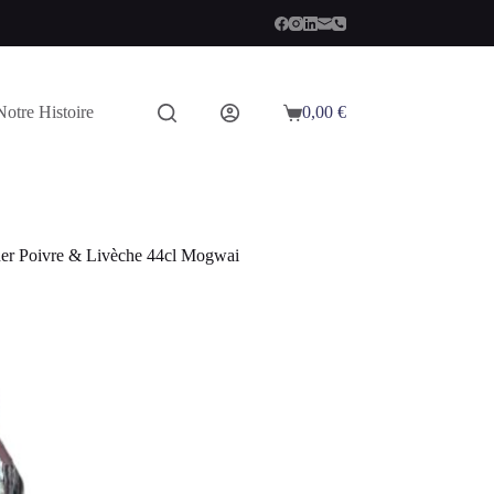
Notre Histoire
0,00
€
Panier
d’achat
er Poivre & Livèche 44cl Mogwai