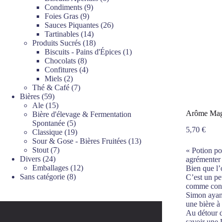
9
produits
Condiments
9
9
produits
Foies Gras
9
produits
26
Sauces Piquantes
26
14
produits
Tartinables
14
produits
18
Produits Sucrés
18
produits
1
Biscuits - Pains d'Épices
1
8
produit
Chocolats
8
produits
4
Confitures
4
2
produits
Miels
2
produits
7
Thé & Café
7
59
produits
Bières
59
produits
15
Ale
15
Arôme Magi
produits
Bière d'élevage & Fermentation
5
Spontanée
5
5,70
€
produits
19
Classique
19
produits
13
Sour & Gose - Bières Fruitées
13
7
produits
Stout
7
« Potion po
24
produits
Divers
24
agrémenter d
produits
12
Emballages
12
Bien que l’
8
produits
Sans catégorie
8
C’est un p
produits
comme cond
Simon ayan
une bière à
Au détour d
savoir une 