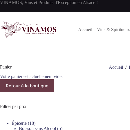
Passer
VINAMOS, Vins et Produits d'Exception en Alsace !
au
contenu
Accueil
Vins & Spiritueux
Panier
Accueil
/
Votre panier est actuellement vide.
Retour à la boutique
Filtrer par prix
18
Épicerie
18
produits
5
Boisson sans Alcool
5