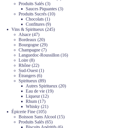
3
produits
Produits Salés
3
produits
3
Sauces Piquantes
3
10
produits
Produits Sucrés
10
1
produits
Chocolats
1
produit
9
Confitures
9
produits
245
Vins & Spiritueux
245
47
produits
Alsace
47
produits
20
Bordeaux
20
produits
29
Bourgogne
29
7
produits
Champagne
7
produits
16
Languedoc-Roussillon
16
8
produits
Loire
8
produits
22
Rhône
22
produits
1
Sud-Ouest
1
6
produit
Étrangers
6
produits
89
Spiritueux
89
produits
20
Autres Spiritueux
20
19
produits
Eau de vie
19
12
produits
Liqueur
12
17
produits
Rhum
17
produits
21
Whisky
21
105
produits
Épicerie Fine
105
produits
15
Boisson Sans Alcool
15
65
produits
Produits Salés
65
produits
6
Biscuits Apéritifs
6