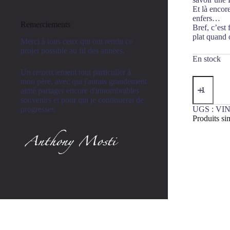
Et là encore
enfers…
Remerciements
Bref, c’est 
plat quand
Merci à tous ceux qui ont rendu ce
projet possible au fil des années.
En stock
Un remerciement tout particulier à
quantité
mon père, avec qui j'aurais grandement
de
aimé partager encore d'innombrables
Arôme
souvenirs et pour qui je continuerai de
Magique
UGS :
VIN
progresser.
Lichtenhain
Produits sim
Poivre
&
Livèche
44cl
Mogwai