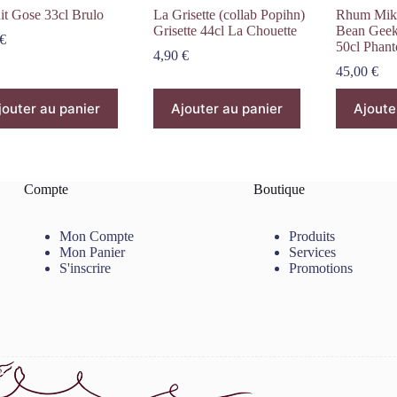
it Gose 33cl Brulo
La Grisette (collab Popihn)
Rhum Mikk
Grisette 44cl La Chouette
Bean Geek
€
50cl Phant
4,90
€
45,00
€
jouter au panier
Ajouter au panier
Ajoute
Compte
Boutique
Mon Compte
Produits
Mon Panier
Services
S'inscrire
Promotions