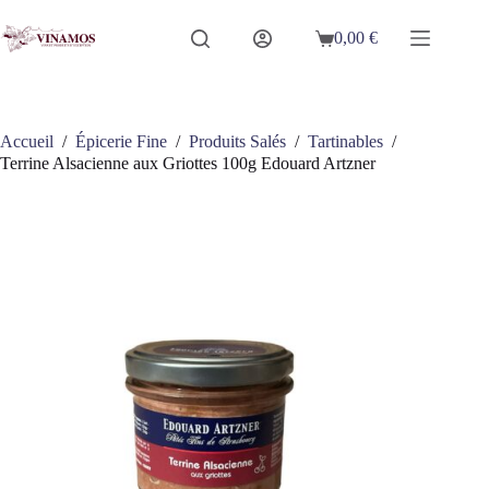
Passer
au
0,00
€
Panier
contenu
d’achat
Accueil
/
Épicerie Fine
/
Produits Salés
/
Tartinables
/
Terrine Alsacienne aux Griottes 100g Edouard Artzner