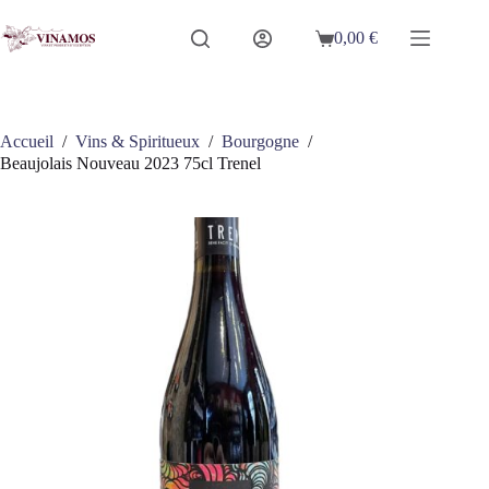
Passer
au
0,00
€
Panier
contenu
d’achat
Accueil
/
Vins & Spiritueux
/
Bourgogne
/
Beaujolais Nouveau 2023 75cl Trenel