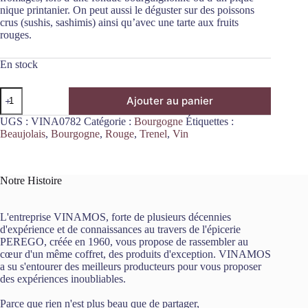
nique printanier. On peut aussi le déguster sur des poissons
crus (sushis, sashimis) ainsi qu’avec une tarte aux fruits
rouges.
En stock
quantité
Ajouter au panier
de
Beaujolais
UGS :
VINA0782
Catégorie :
Bourgogne
Étiquettes :
Nouveau
Beaujolais
,
Bourgogne
,
Rouge
,
Trenel
,
Vin
2023
75cl
Trenel
Notre Histoire
L'entreprise VINAMOS, forte de plusieurs décennies
d'expérience et de connaissances au travers de l'épicerie
PEREGO, créée en 1960, vous propose de rassembler au
cœur d'un même coffret, des produits d'exception. VINAMOS
a su s'entourer des meilleurs producteurs pour vous proposer
des expériences inoubliables.
Parce que rien n'est plus beau que de partager,