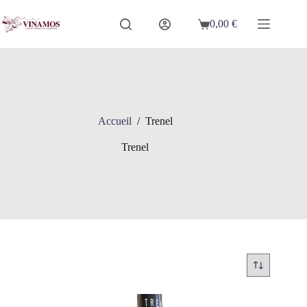
Passer
au
0,00
€
Panier
contenu
d’achat
Accueil
/
Trenel
Trenel