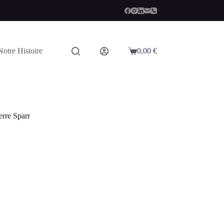
Notre Histoire
0,00
€
Panier
d’achat
erre Sparr