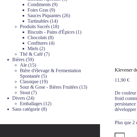
9
produits
Condiments
9
9
produits
Foies Gras
9
produits
26
Sauces Piquantes
26
14
produits
Tartinables
14
produits
18
Produits Sucrés
18
produits
1
Biscuits - Pains d'Épices
1
8
produit
Chocolats
8
produits
4
Confitures
4
2
produits
Miels
2
produits
7
Thé & Café
7
59
produits
Bières
59
produits
15
Ale
15
Klevener de
produits
Bière d'élevage & Fermentation
5
Spontanée
5
11,90
€
produits
19
Classique
19
produits
13
Sour & Gose - Bières Fruitées
13
7
produits
Stout
7
De couleur 
24
produits
Divers
24
froid comme
produits
12
Emballages
12
persistance
8
produits
Sans catégorie
8
développer 
produits
Plus que 2 
quantité