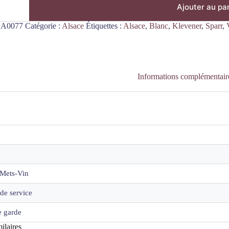
Ajouter au pa
A0077
Catégorie :
Alsace
Étiquettes :
Alsace
,
Blanc
,
Klevener
,
Sparr
,
in
Informations complémentair
Mets-Vin
de service
 garde
ilaires