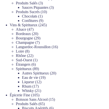
3
produits
Produits Salés
3
produits
3
Sauces Piquantes
3
10
produits
Produits Sucrés
10
1
produits
Chocolats
1
produit
9
Confitures
9
produits
245
Vins & Spiritueux
245
47
produits
Alsace
47
produits
20
Bordeaux
20
produits
29
Bourgogne
29
7
produits
Champagne
7
produits
16
Languedoc-Roussillon
16
8
produits
Loire
8
produits
22
Rhône
22
produits
1
Sud-Ouest
1
6
produit
Étrangers
6
produits
89
Spiritueux
89
produits
20
Autres Spiritueux
20
19
produits
Eau de vie
19
12
produits
Liqueur
12
17
produits
Rhum
17
produits
21
Whisky
21
105
produits
Épicerie Fine
105
produits
15
Boisson Sans Alcool
15
65
produits
Produits Salés
65
produits
6
Biscuits Apéritifs
6