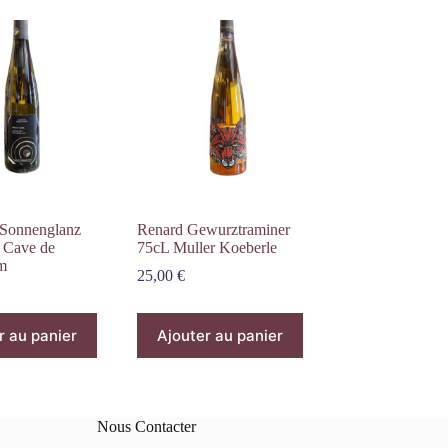
 Sonnenglanz
Renard Gewurztraminer
 Cave de
75cL Muller Koeberle
m
25,00
€
r au panier
Ajouter au panier
Nous Contacter