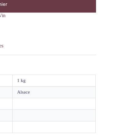
nier
Vin
es
1 kg
Alsace