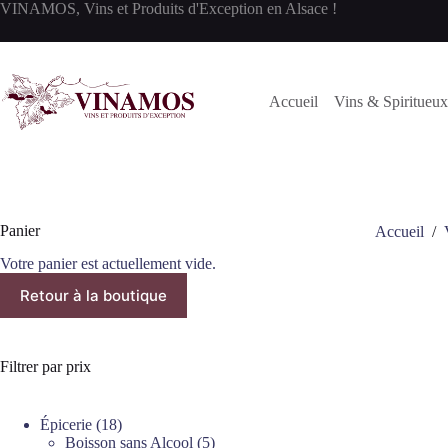
Passer
VINAMOS, Vins et Produits d'Exception en Alsace !
au
contenu
Accueil
Vins & Spiritueux
Panier
Accueil
/
Votre panier est actuellement vide.
Retour à la boutique
Filtrer par prix
18
Épicerie
18
produits
5
Boisson sans Alcool
5