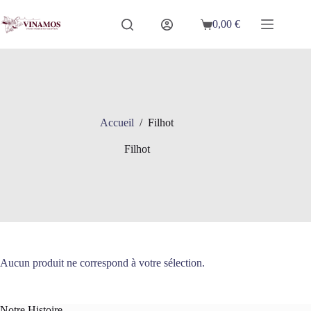
Passer
au
0,00
€
Panier
contenu
d’achat
Accueil
/
Filhot
Filhot
Aucun produit ne correspond à votre sélection.
Notre Histoire