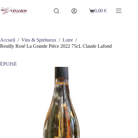
Passer
au
0,00
€
Panier
contenu
d’achat
Accueil
/
Vins & Spiritueux
/
Loire
/
Reuilly Rosé La Grande Pièce 2022 75cL Claude Lafond
ÉPUISÉ