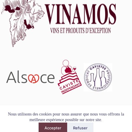
L'abus d'alcool est dangereux pour la santé, à consommer
Nous utilisons des cookies pour nous assurer que nous vous offrons la
avec modération.
meilleure expérience possible sur notre site.
Tous droits réservés - Copyright VINAMOS © 2026
Accepter
Refuser
Mentions Légales
-
Conditions Générales de Vente
-
Politique