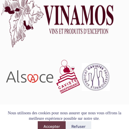
L'abus d'alcool est dangereux pour la santé, à consommer
Nous utilisons des cookies pour nous assurer que nous vous offrons la
avec modération.
meilleure expérience possible sur notre site.
Tous droits réservés - Copyright VINAMOS © 2026
Accepter
Refuser