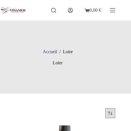
Passer
au
0,00
€
Panier
contenu
d’achat
Accueil
/
Loire
Loire