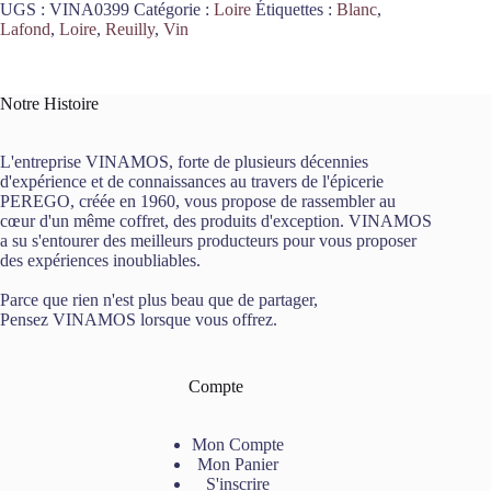
UGS :
VINA0399
Catégorie :
Loire
Étiquettes :
Blanc
,
Blanc
Lafond
,
Loire
,
Reuilly
,
Vin
La
Raie
2021
75cL
Notre Histoire
Claude
Lafond
L'entreprise VINAMOS, forte de plusieurs décennies
d'expérience et de connaissances au travers de l'épicerie
PEREGO, créée en 1960, vous propose de rassembler au
cœur d'un même coffret, des produits d'exception. VINAMOS
a su s'entourer des meilleurs producteurs pour vous proposer
des expériences inoubliables.
Parce que rien n'est plus beau que de partager,
Pensez VINAMOS lorsque vous offrez.
Compte
Mon Compte
Mon Panier
S'inscrire