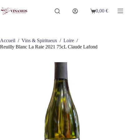
Passer
au
0,00
€
Panier
contenu
d’achat
Accueil
/
Vins & Spiritueux
/
Loire
/
Reuilly Blanc La Raie 2021 75cL Claude Lafond