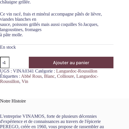
châtaigne grillée.
Ce vin racé, frais et minéral accompagne pâtés de lièvre,
viandes blanches en
sauce, poissons grillés mais aussi coquilles St-Jacques,
langoustines, fromages
à pâte molle.
En stock
quantité
Ajouter au panier
de
Collioure
UGS :
VINA0341
Catégorie :
Languedoc-Roussillon
Cornet
Étiquettes :
Abbé Rous
,
Blanc
,
Collioure
,
Languedoc-
et
Roussillon
,
Vin
Cie
Blanc
2021
75cL
Notre Histoire
Cave
de
l'Abbé
L'entreprise VINAMOS, forte de plusieurs décennies
Rous
d'expérience et de connaissances au travers de l'épicerie
PEREGO, créée en 1960, vous propose de rassembler au