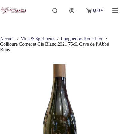
Passer
au
0,00
€
Panier
contenu
d’achat
Accueil
/
Vins & Spiritueux
/
Languedoc-Roussillon
/
Collioure Cornet et Cie Blanc 2021 75cL Cave de l’Abbé
Rous