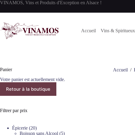
Passer
VINAMOS, Vins et Produits d'Exception en Alsace !
au
contenu
Accueil
Vins & Spiritueux
Panier
Accueil
/
Votre panier est actuellement vide.
Retour à la boutique
Filtrer par prix
20
Épicerie
20
produits
5
Boisson sans Alcool
5