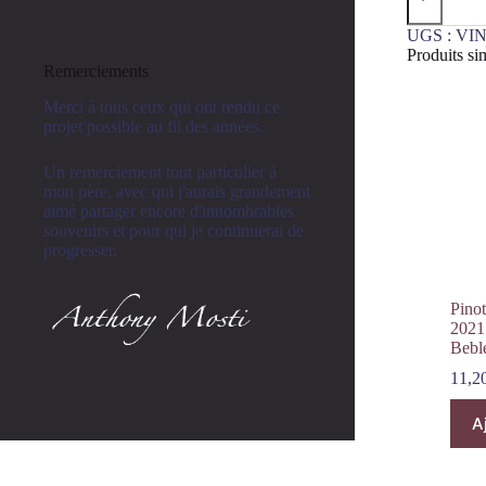
Popla
Vin
UGS :
VIN
Pétillant
Produits sim
Désalcoolis
Remerciements
75cL
Domaine
Merci à tous ceux qui ont rendu ce
Ruhlmann-
projet possible au fil des années.
Schutz
Un remerciement tout particulier à
mon père, avec qui j'aurais grandement
aimé partager encore d'innombrables
souvenirs et pour qui je continuerai de
progresser.
Pino
2021
Bebl
11,2
A