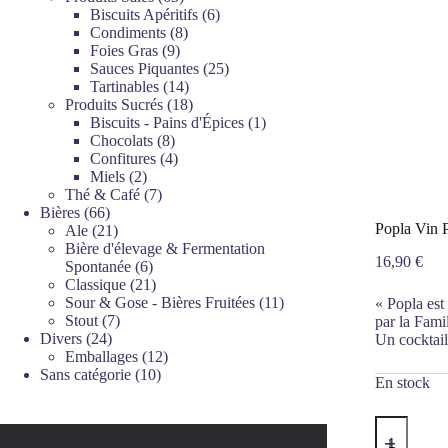
produits
6
Biscuits Apéritifs
6
8
produits
Condiments
8
9
produits
Foies Gras
9
produits
25
Sauces Piquantes
25
14
produits
Tartinables
14
produits
18
Produits Sucrés
18
produits
1
Biscuits - Pains d'Épices
1
8
produit
Chocolats
8
produits
4
Confitures
4
2
produits
Miels
2
produits
7
Thé & Café
7
66
produits
Bières
66
Popla Vin 
produits
21
Ale
21
produits
Bière d'élevage & Fermentation
16,90
€
6
Spontanée
6
produits
21
Classique
21
produits
11
Sour & Gose - Bières Fruitées
11
« Popla est
7
produits
Stout
7
par la Fam
24
produits
Divers
24
Un cocktail
produits
12
Emballages
12
10
produits
Sans catégorie
10
En stock
produits
quantité
de