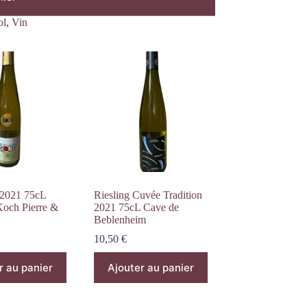
ol
,
Vin
 2021 75cL
Riesling Cuvée Tradition
och Pierre &
2021 75cL Cave de
Beblenheim
10,50
€
r au panier
Ajouter au panier