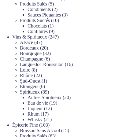
5
produits
Produits Salés
5
produits
2
Condiments
2
produits
3
Sauces Piquantes
3
10
produits
Produits Sucrés
10
1
produits
Chocolats
1
produit
9
Confitures
9
produits
247
Vins & Spiritueux
247
47
produits
Alsace
47
produits
20
Bordeaux
20
produits
32
Bourgogne
32
6
produits
Champagne
6
produits
16
Languedoc-Roussillon
16
8
produits
Loire
8
produits
22
Rhône
22
produits
1
Sud-Ouest
1
6
produit
Étrangers
6
produits
89
Spiritueux
89
produits
20
Autres Spiritueux
20
19
produits
Eau de vie
19
12
produits
Liqueur
12
17
produits
Rhum
17
produits
21
Whisky
21
103
produits
Épicerie Fine
103
produits
15
Boisson Sans Alcool
15
63
produits
Produits Salés
63