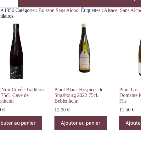
A1356
Catégorie :
Boisson Sans Alcool
Étiquettes :
Alsace
,
Sans Alco
ilaires
é
t Noir Cuvée Tradition
Pinot Blanc Hospices de
Pinot Gris
 75cL Cave de
Strasbourg 2022 75cL
Domaine K
enheim
Beblenheim
Fils
0
€
12,90
€
11,50
€
jouter au panier
Ajouter au panier
Ajoute