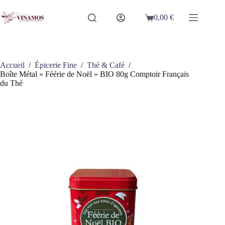
Passer
au
0,00
€
Panier
contenu
d’achat
Accueil
/
Épicerie Fine
/
Thé & Café
/
Boîte Métal « Féérie de Noël » BIO 80g Comptoir Français
du Thé