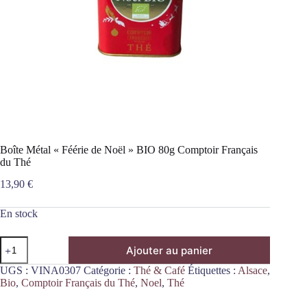
Boîte Métal « Féérie de Noël » BIO 80g Comptoir Français
du Thé
13,90
€
En stock
quantité
Ajouter au panier
de
Boîte
UGS :
VINA0307
Catégorie :
Thé & Café
Étiquettes :
Alsace
,
Métal
Bio
,
Comptoir Français du Thé
,
Noel
,
Thé
"Féérie
de