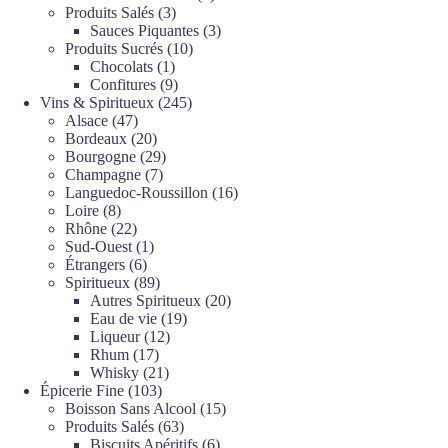
3
produits
Produits Salés
3
produits
3
Sauces Piquantes
3
10
produits
Produits Sucrés
10
1
produits
Chocolats
1
produit
9
Confitures
9
produits
245
Vins & Spiritueux
245
47
produits
Alsace
47
produits
20
Bordeaux
20
produits
29
Bourgogne
29
7
produits
Champagne
7
produits
16
Languedoc-Roussillon
16
8
produits
Loire
8
produits
22
Rhône
22
produits
1
Sud-Ouest
1
6
produit
Étrangers
6
produits
89
Spiritueux
89
produits
20
Autres Spiritueux
20
19
produits
Eau de vie
19
12
produits
Liqueur
12
17
produits
Rhum
17
produits
21
Whisky
21
103
produits
Épicerie Fine
103
produits
15
Boisson Sans Alcool
15
63
produits
Produits Salés
63
produits
6
Biscuits Apéritifs
6