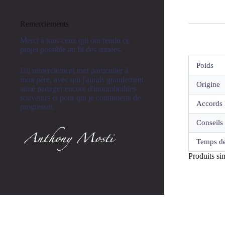
Remerciements
Merci à tous ceux qui ont rendu ce
projet possible au fil des années.
Poids
Un remerciement tout particulier à
mon père, avec qui j'aurais grandement
Origine
aimé partager encore d'innombrables
souvenirs et pour qui je continuerai de
Accords 
progresser.
Conseils 
Temps de
Produits sim