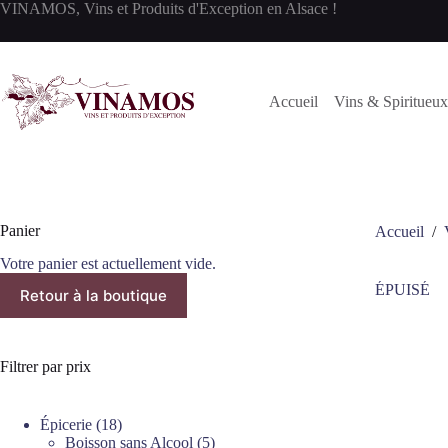
Passer
VINAMOS, Vins et Produits d'Exception en Alsace !
au
contenu
Accueil
Vins & Spiritueux
Panier
Accueil
/
Votre panier est actuellement vide.
ÉPUISÉ
Retour à la boutique
Filtrer par prix
18
Épicerie
18
produits
5
Boisson sans Alcool
5