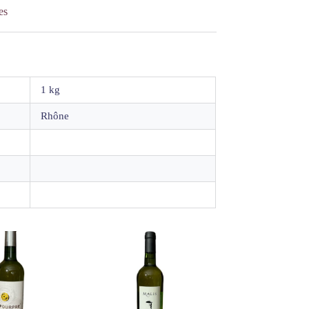
es
1 kg
Rhône