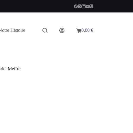
Notre Histoire
0,00
€
Panier
d’achat
iel Meffre