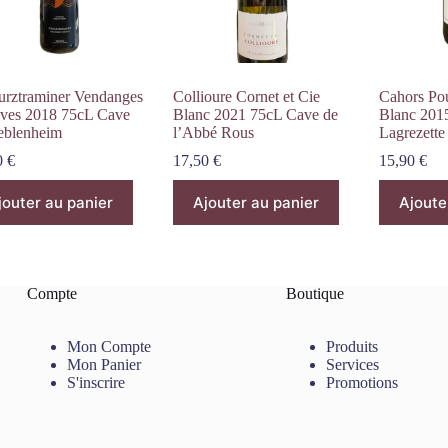
rztraminer Vendanges
Collioure Cornet et Cie
Cahors Pou
ives 2018 75cL Cave
Blanc 2021 75cL Cave de
Blanc 201
eblenheim
l’Abbé Rous
Lagrezette
0
€
17,50
€
15,90
€
jouter au panier
Ajouter au panier
Ajoute
Compte
Boutique
Mon Compte
Produits
Mon Panier
Services
S'inscrire
Promotions