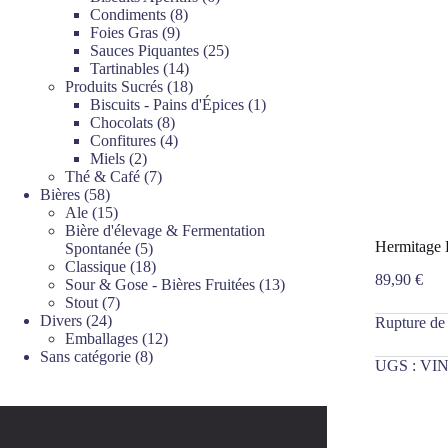
8
produits
Condiments
8
9
produits
Foies Gras
9
produits
25
Sauces Piquantes
25
14
produits
Tartinables
14
produits
18
Produits Sucrés
18
produits
1
Biscuits - Pains d'Épices
1
8
produit
Chocolats
8
produits
4
Confitures
4
2
produits
Miels
2
produits
7
Thé & Café
7
58
produits
Bières
58
produits
15
Ale
15
produits
Bière d'élevage & Fermentation
Hermitage 
5
Spontanée
5
produits
18
Classique
18
89,90
€
produits
13
Sour & Gose - Bières Fruitées
13
7
produits
Stout
7
24
produits
Divers
24
Rupture de
produits
12
Emballages
12
8
produits
Sans catégorie
8
UGS :
VIN
produits