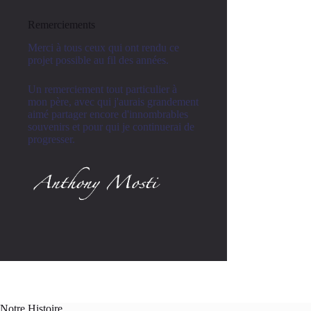
Remerciements
Merci à tous ceux qui ont rendu ce
projet possible au fil des années.
Un remerciement tout particulier à
mon père, avec qui j'aurais grandement
aimé partager encore d'innombrables
souvenirs et pour qui je continuerai de
progresser.
Notre Histoire