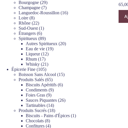
produits
29
Bourgogne
29
65,0
7
produits
Champagne
7
produits
16
Languedoc-Roussillon
16
A
8
produits
Loire
8
produits
22
Rhône
22
produits
1
Sud-Ouest
1
6
produit
Étrangers
6
produits
89
Spiritueux
89
produits
20
Autres Spiritueux
20
19
produits
Eau de vie
19
12
produits
Liqueur
12
17
produits
Rhum
17
produits
21
Whisky
21
105
produits
Épicerie Fine
105
produits
15
Boisson Sans Alcool
15
65
produits
Produits Salés
65
produits
6
Biscuits Apéritifs
6
9
produits
Condiments
9
9
produits
Foies Gras
9
produits
26
Sauces Piquantes
26
14
produits
Tartinables
14
produits
18
Produits Sucrés
18
produits
1
Biscuits - Pains d'Épices
1
8
produit
Chocolats
8
produits
4
Confitures
4