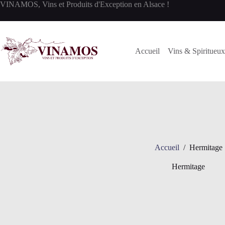
Passer
VINAMOS, Vins et Produits d'Exception en Alsace !
au
contenu
Accueil
Vins & Spiritueux
Accueil
/
Hermitage
Hermitage