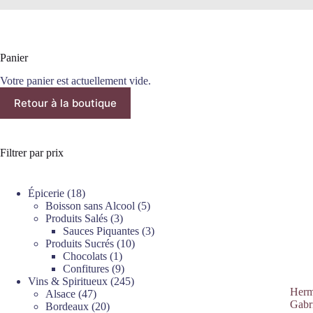
Panier
Votre panier est actuellement vide.
Retour à la boutique
Filtrer par prix
18
Épicerie
18
produits
5
Boisson sans Alcool
5
3
produits
Produits Salés
3
produits
3
Sauces Piquantes
3
10
produits
Produits Sucrés
10
1
produits
Chocolats
1
produit
9
Confitures
9
produits
245
Vins & Spiritueux
245
Herm
47
produits
Alsace
47
Gabr
produits
20
Bordeaux
20