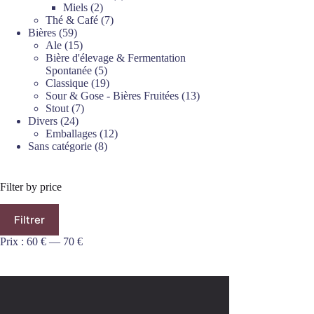
2
produits
Miels
2
produits
7
Thé & Café
7
59
produits
Bières
59
produits
15
Ale
15
produits
Bière d'élevage & Fermentation
5
Spontanée
5
produits
19
Classique
19
produits
13
Sour & Gose - Bières Fruitées
13
7
produits
Stout
7
24
produits
Divers
24
produits
12
Emballages
12
8
produits
Sans catégorie
8
produits
Filter by price
Prix
Prix
Filtrer
min
max
Prix :
60 €
—
70 €