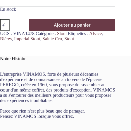
En stock
quantité
Ajouter au panier
de
Fear
UGS :
VINA1478
Catégorie :
Stout
Étiquettes :
Alsace
,
of
Bières
,
Imperial Stout
,
Sainte Cru
,
Stout
the
Dark
Imperial
Pumpkin
Notre Histoire
Spice
Latte
Style
L'entreprise VINAMOS, forte de plusieurs décennies
33cl
d'expérience et de connaissances au travers de l'épicerie
Sainte
PEREGO, créée en 1960, vous propose de rassembler au
Cru
cœur d'un même coffret, des produits d'exception. VINAMOS
a su s'entourer des meilleurs producteurs pour vous proposer
des expériences inoubliables.
Parce que rien n'est plus beau que de partager,
Pensez VINAMOS lorsque vous offrez.