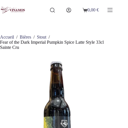
Passer
au
0,00
€
Panier
contenu
d’achat
Accueil
/
Bières
/
Stout
/
Fear of the Dark Imperial Pumpkin Spice Latte Style 33cl
Sainte Cru