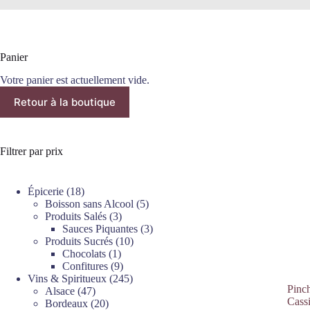
Panier
Votre panier est actuellement vide.
Retour à la boutique
Filtrer par prix
18
Épicerie
18
produits
5
Boisson sans Alcool
5
3
produits
Produits Salés
3
produits
3
Sauces Piquantes
3
10
produits
Produits Sucrés
10
1
produits
Chocolats
1
produit
9
Confitures
9
produits
245
Vins & Spiritueux
245
Pinch
47
produits
Alsace
47
Cassi
produits
20
Bordeaux
20