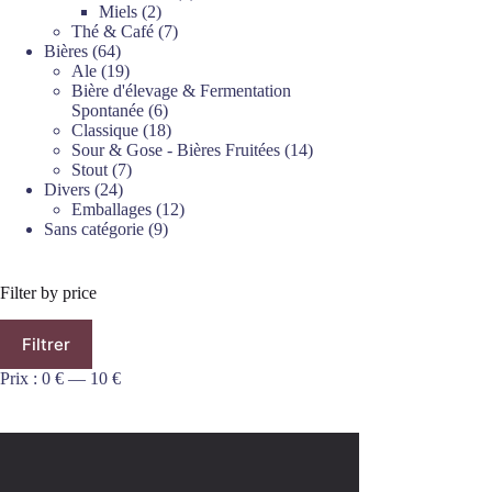
2
produits
Miels
2
produits
7
Thé & Café
7
64
produits
Bières
64
produits
19
Ale
19
produits
Bière d'élevage & Fermentation
6
Spontanée
6
produits
18
Classique
18
produits
14
Sour & Gose - Bières Fruitées
14
7
produits
Stout
7
24
produits
Divers
24
produits
12
Emballages
12
9
produits
Sans catégorie
9
produits
Filter by price
Prix
Prix
Filtrer
min
max
Prix :
0 €
—
10 €