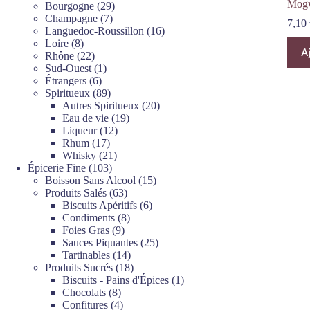
Mog
produits
29
Bourgogne
29
7
produits
Champagne
7
7,10
produits
16
Languedoc-Roussillon
16
8
produits
Loire
8
A
produits
22
Rhône
22
produits
1
Sud-Ouest
1
6
produit
Étrangers
6
produits
89
Spiritueux
89
produits
20
Autres Spiritueux
20
19
produits
Eau de vie
19
12
produits
Liqueur
12
17
produits
Rhum
17
produits
21
Whisky
21
103
produits
Épicerie Fine
103
produits
15
Boisson Sans Alcool
15
63
produits
Produits Salés
63
produits
6
Biscuits Apéritifs
6
8
produits
Condiments
8
9
produits
Foies Gras
9
produits
25
Sauces Piquantes
25
14
produits
Tartinables
14
produits
18
Produits Sucrés
18
produits
1
Biscuits - Pains d'Épices
1
8
produit
Chocolats
8
produits
4
Confitures
4