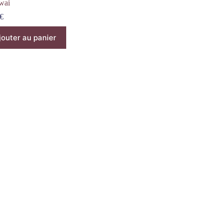
wai
€
jouter au panier