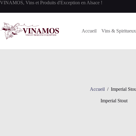
Passer
VINAMOS, Vins et Produits d'Exception en Alsace !
au
contenu
Accueil
Vins & Spiritueux
Accueil
/
Imperial Stou
Imperial Stout