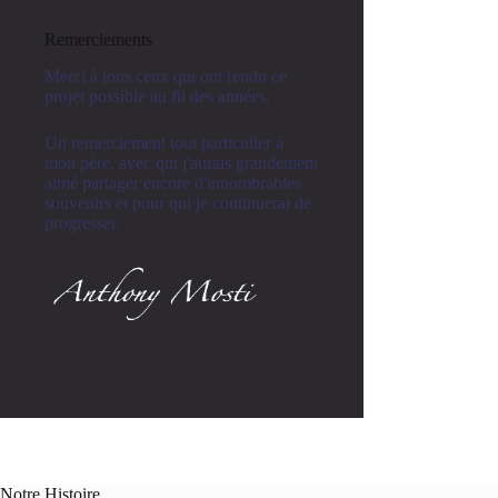
Remerciements
Merci à tous ceux qui ont rendu ce
projet possible au fil des années.
Un remerciement tout particulier à
mon père, avec qui j'aurais grandement
aimé partager encore d'innombrables
souvenirs et pour qui je continuerai de
progresser.
Notre Histoire