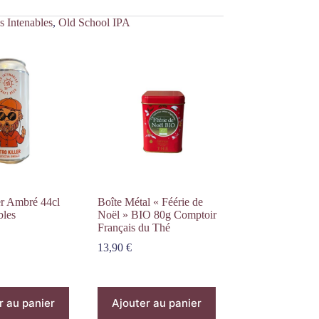
s Intenables
,
Old School IPA
er Ambré 44cl
Boîte Métal « Féérie de
bles
Noël » BIO 80g Comptoir
Français du Thé
13,90
€
r au panier
Ajouter au panier