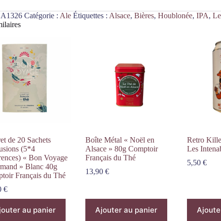
A1326
Catégorie :
Ale
Étiquettes :
Alsace
,
Bières
,
Houblonée
,
IPA
,
Le
ilaires
et de 20 Sachets
Boîte Métal « Noël en
Retro Kill
usions (5*4
Alsace » 80g Comptoir
Les Intena
rences) « Bon Voyage
Français du Thé
5,50
€
mand » Blanc 40g
13,90
€
toir Français du Thé
0
€
jouter au panier
Ajouter au panier
Ajoute