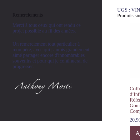
UGS :
VIN
Remerciements
Produits sim
Merci à tous ceux qui ont rendu ce
projet possible au fil des années.
Un remerciement tout particulier à
mon père, avec qui j'aurais grandement
aimé partager encore d'innombrables
souvenirs et pour qui je continuerai de
progresser.
Coffr
d’Inf
Réfé
Gour
Comp
20,9
A