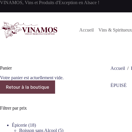
Passer
VINAMOS, Vins et Produits d'Exception en Alsace !
au
contenu
Accueil
Vins & Spiritueux
Panier
Accueil
/
Votre panier est actuellement vide.
ÉPUISÉ
Retour à la boutique
Filtrer par prix
18
Épicerie
18
produits
5
Boisson sans Alcool
5