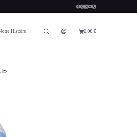
Notre Histoire
0,00
€
Panier
d’achat
bles