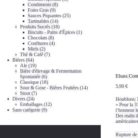
8
produits
Condiments
8
9
produits
Foies Gras
9
produits
25
Sauces Piquantes
25
14
produits
Tartinables
14
produits
18
Produits Sucrés
18
produits
1
Biscuits - Pains d'Épices
1
8
produit
Chocolats
8
produits
4
Confitures
4
2
produits
Miels
2
produits
7
Thé & Café
7
64
produits
Bières
64
produits
19
Ale
19
produits
Bière d'élevage & Fermentation
Elsass Cont
6
Spontanée
6
produits
18
Classique
18
5,90
€
produits
14
Sour & Gose - Bières Fruitées
14
7
produits
Stout
7
24
produits
Divers
24
Houblons: 
produits
12
Emballages
12
« Pour la 3
9
produits
Sans catégorie
9
l’honneur l
produits
Des malts d
américaines
Rupture de