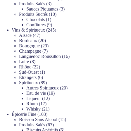
3
produits
Produits Salés
3
produits
3
Sauces Piquantes
3
10
produits
Produits Sucrés
10
1
produits
Chocolats
1
produit
9
Confitures
9
produits
245
Vins & Spiritueux
245
47
produits
Alsace
47
produits
20
Bordeaux
20
produits
29
Bourgogne
29
7
produits
Champagne
7
produits
16
Languedoc-Roussillon
16
8
produits
Loire
8
produits
22
Rhône
22
produits
1
Sud-Ouest
1
6
produit
Étrangers
6
produits
89
Spiritueux
89
produits
20
Autres Spiritueux
20
19
produits
Eau de vie
19
12
produits
Liqueur
12
17
produits
Rhum
17
produits
21
Whisky
21
103
produits
Épicerie Fine
103
produits
15
Boisson Sans Alcool
15
63
produits
Produits Salés
63
produits
6
Biscuits Apéritifs
6