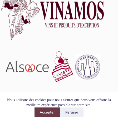
L'abus d'alcool est dangereux pour la santé, à consommer
Nous utilisons des cookies pour nous assurer que nous vous offrons la
avec modération.
meilleure expérience possible sur notre site.
Tous droits réservés - Copyright VINAMOS © 2026
Accepter
Refuser
Mentions Légales
-
Conditions Générales de Vente
-
Politique