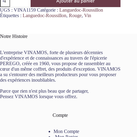
Ajouter au panier
de
AOP
UGS :
VINA1159
Catégorie :
Languedoc-Roussillon
Corbières
Étiquettes :
Languedoc-Roussillon
,
Rouge
,
Vin
Aventure
Rouge
2021
75cL
Notre Histoire
Château
Valmont
L'entreprise VINAMOS, forte de plusieurs décennies
d'expérience et de connaissances au travers de l'épicerie
PEREGO, créée en 1960, vous propose de rassembler au
cœur d'un même coffret, des produits d'exception. VINAMOS
a su s'entourer des meilleurs producteurs pour vous proposer
des expériences inoubliables.
Parce que rien n'est plus beau que de partager,
Pensez VINAMOS lorsque vous offrez.
Compte
Mon Compte
Mon Panier