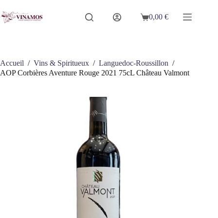
Passer
au
0,00
€
Panier
contenu
d’achat
Accueil
/
Vins & Spiritueux
/
Languedoc-Roussillon
/
AOP Corbières Aventure Rouge 2021 75cL Château Valmont