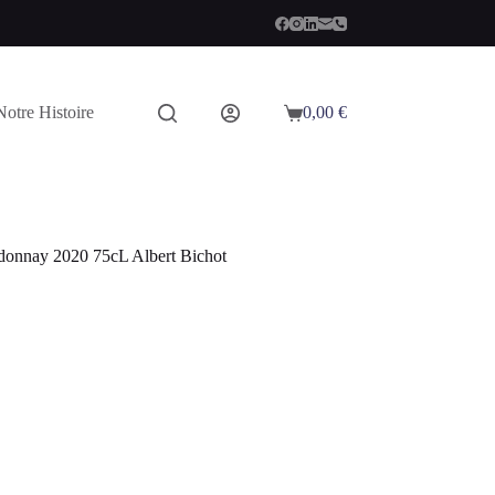
Notre Histoire
0,00
€
Panier
d’achat
donnay 2020 75cL Albert Bichot