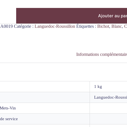
Ajouter au pa
A0019
Catégorie :
Languedoc-Roussillon
Étiquettes :
Bichot
,
Blanc
,
C
y
Informations complémentair
1 kg
Languedoc-Roussi
Mets-Vin
de service