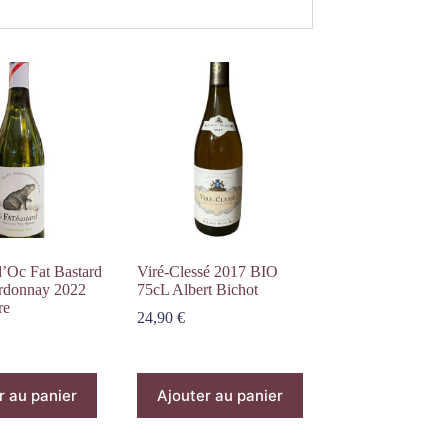
’Oc Fat Bastard
Viré-Clessé 2017 BIO
rdonnay 2022
75cL Albert Bichot
re
24,90
€
r au panier
Ajouter au panier