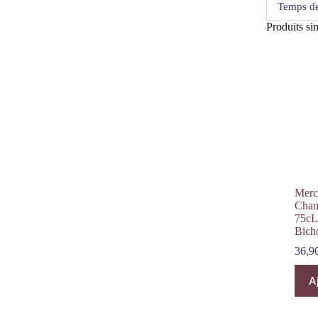
Temps de
Produits sim
Merc
Cham
75cL
Bich
36,9
A