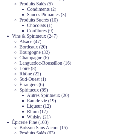
5
produits
Produits Salés
5
produits
2
Condiments
2
produits
3
Sauces Piquantes
3
10
produits
Produits Sucrés
10
1
produits
Chocolats
1
produit
9
Confitures
9
produits
247
Vins & Spiritueux
247
47
produits
Alsace
47
produits
20
Bordeaux
20
produits
32
Bourgogne
32
6
produits
Champagne
6
produits
16
Languedoc-Roussillon
16
8
produits
Loire
8
produits
22
Rhône
22
produits
1
Sud-Ouest
1
6
produit
Étrangers
6
produits
89
Spiritueux
89
produits
20
Autres Spiritueux
20
19
produits
Eau de vie
19
12
produits
Liqueur
12
17
produits
Rhum
17
produits
21
Whisky
21
103
produits
Épicerie Fine
103
produits
15
Boisson Sans Alcool
15
63
produits
Produits Salés
63