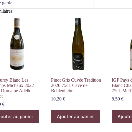
 garde
ilaires
urey Blanc Les
Pinot Gris Cuvée Tradition
IGP Pays d
ps Michaux 2022
2020 75cL Cave de
Blanc Cha
 Domaine Adélie
Beblenheim
75cL Meff
ot
10,20
€
8,50
€
0
€
jouter au panier
Ajouter au panier
Ajoute