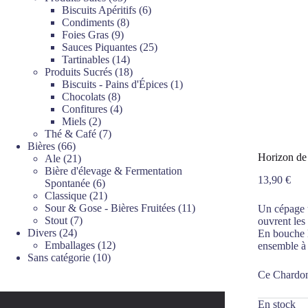
produits
6
Biscuits Apéritifs
6
8
produits
Condiments
8
9
produits
Foies Gras
9
produits
25
Sauces Piquantes
25
14
produits
Tartinables
14
produits
18
Produits Sucrés
18
produits
1
Biscuits - Pains d'Épices
1
8
produit
Chocolats
8
produits
4
Confitures
4
2
produits
Miels
2
produits
7
Thé & Café
7
66
produits
Bières
66
Horizon de
produits
21
Ale
21
produits
Bière d'élevage & Fermentation
13,90
€
6
Spontanée
6
produits
21
Classique
21
produits
11
Sour & Gose - Bières Fruitées
11
Un cépage u
7
produits
Stout
7
ouvrent les
24
produits
Divers
24
En bouche l
produits
12
Emballages
12
ensemble à l
10
produits
Sans catégorie
10
produits
Ce Chardonn
En stock