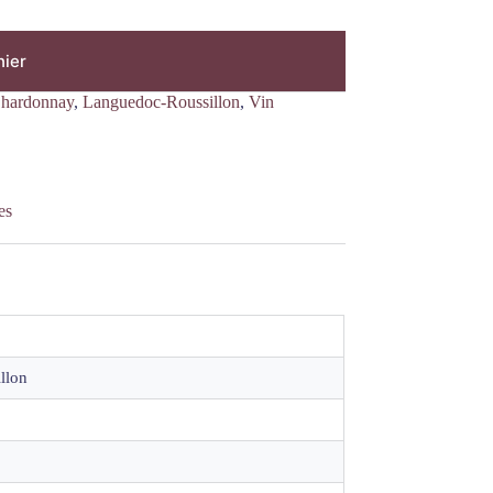
nier
hardonnay
,
Languedoc-Roussillon
,
Vin
es
llon