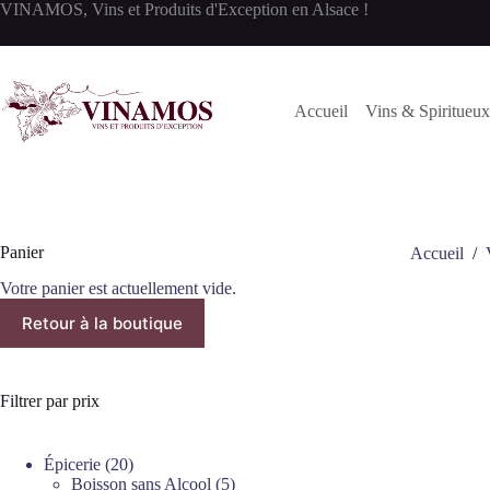
Passer
VINAMOS, Vins et Produits d'Exception en Alsace !
au
contenu
Accueil
Vins & Spiritueux
Panier
Accueil
/
Votre panier est actuellement vide.
Retour à la boutique
Filtrer par prix
20
Épicerie
20
produits
5
Boisson sans Alcool
5