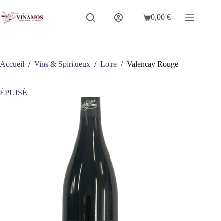
Passer
au
0,00
€
Panier
contenu
d’achat
Accueil
/
Vins & Spiritueux
/
Loire
/
Valencay Rouge
ÉPUISÉ