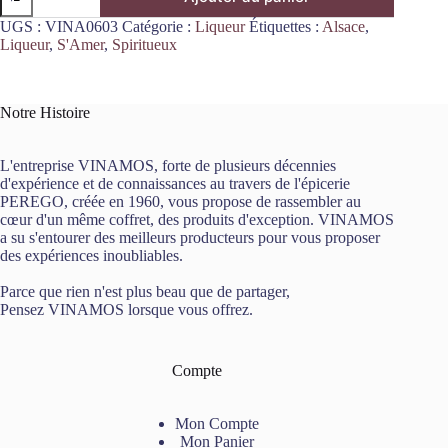
de
Liqueur
UGS :
VINA0603
Catégorie :
Liqueur
Étiquettes :
Alsace
,
Spritz
Liqueur
,
S'Amer
,
Spiritueux
70cl
S'amer
Notre Histoire
L'entreprise VINAMOS, forte de plusieurs décennies
d'expérience et de connaissances au travers de l'épicerie
PEREGO, créée en 1960, vous propose de rassembler au
cœur d'un même coffret, des produits d'exception. VINAMOS
a su s'entourer des meilleurs producteurs pour vous proposer
des expériences inoubliables.
Parce que rien n'est plus beau que de partager,
Pensez VINAMOS lorsque vous offrez.
Compte
Mon Compte
Mon Panier