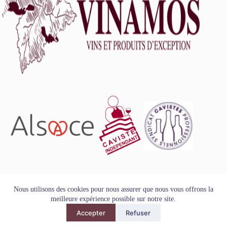
L'abus d'alcool est dangereux pour la santé, à consommer
Nous utilisons des cookies pour nous assurer que nous vous offrons la
avec modération.
meilleure expérience possible sur notre site.
Tous droits réservés - Copyright VINAMOS © 2026
Accepter
Refuser
Mentions Légales
-
Conditions Générales de Vente
-
Politique
de Confidentialité et de Protection des Données