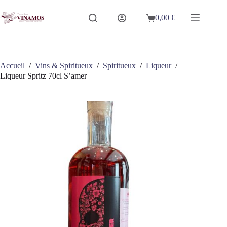
Passer
au
0,00
€
Panier
contenu
d’achat
Accueil
/
Vins & Spiritueux
/
Spiritueux
/
Liqueur
/
Liqueur Spritz 70cl S’amer