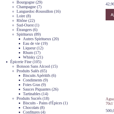
produits
29
Bourgogne
29
42,9
7
produits
Champagne
7
produits
16
Languedoc-Roussillon
16
A
8
produits
Loire
8
produits
22
Rhône
22
produits
1
Sud-Ouest
1
6
produit
Étrangers
6
produits
89
Spiritueux
89
produits
20
Autres Spiritueux
20
19
produits
Eau de vie
19
12
produits
Liqueur
12
17
produits
Rhum
17
produits
21
Whisky
21
105
produits
Épicerie Fine
105
produits
15
Boisson Sans Alcool
15
65
produits
Produits Salés
65
produits
6
Biscuits Apéritifs
6
9
produits
Condiments
9
9
produits
Foies Gras
9
produits
26
Sauces Piquantes
26
14
produits
Tartinables
14
produits
18
Produits Sucrés
18
Agua
produits
1
Biscuits - Pains d'Épices
1
70cl
8
produit
Chocolats
8
500,
produits
4
Confitures
4