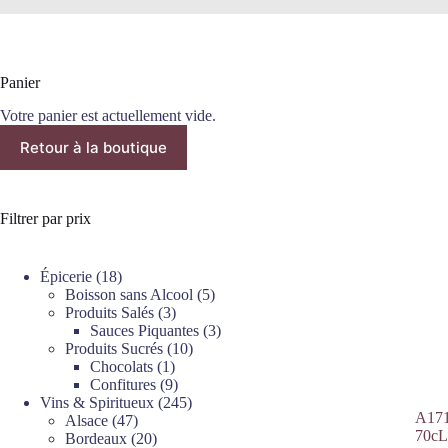
Panier
Votre panier est actuellement vide.
Retour à la boutique
Filtrer par prix
18
Épicerie
18
produits
5
Boisson sans Alcool
5
3
produits
Produits Salés
3
produits
3
Sauces Piquantes
3
10
produits
Produits Sucrés
10
1
produits
Chocolats
1
produit
9
Confitures
9
produits
245
Vins & Spiritueux
245
A171
47
produits
Alsace
47
70cL
produits
20
Bordeaux
20