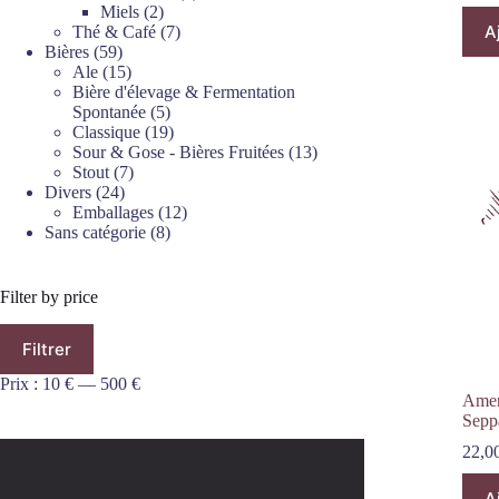
2
produits
Miels
2
A
produits
7
Thé & Café
7
59
produits
Bières
59
produits
15
Ale
15
produits
Bière d'élevage & Fermentation
5
Spontanée
5
produits
19
Classique
19
produits
13
Sour & Gose - Bières Fruitées
13
7
produits
Stout
7
24
produits
Divers
24
produits
12
Emballages
12
8
produits
Sans catégorie
8
produits
Filter by price
Prix
Prix
Filtrer
min
max
Prix :
10 €
—
500 €
Amer
Sepp
22,0
A