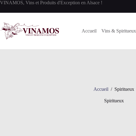
Passer
VINAMOS, Vins et Produits d'Exception en Alsace !
au
contenu
Accueil
Vins & Spiritueux
Accueil
/
Spiritueux
Spiritueux