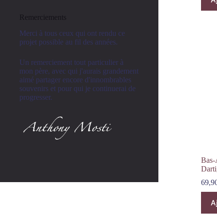
Remerciements
Merci à tous ceux qui ont rendu ce
projet possible au fil des années.
Un remerciement tout particulier à
mon père, avec qui j'aurais grandement
aimé partager encore d'innombrables
souvenirs et pour qui je continuerai de
progresser.
Bas-
Dart
69,9
A