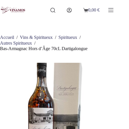
Passer
au
0,00
€
Panier
contenu
d’achat
Accueil
/
Vins & Spiritueux
/
Spiritueux
/
Autres Spiritueux
/
Bas-Armagnac Hors d’Âge 70cL Dartigalongue