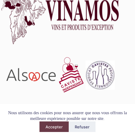
L'abus d'alcool est dangereux pour la santé, à consommer
Nous utilisons des cookies pour nous assurer que nous vous offrons la
avec modération.
meilleure expérience possible sur notre site.
Tous droits réservés - Copyright VINAMOS © 2026
Accepter
Refuser
Mentions Légales
-
Conditions Générales de Vente
-
Politique