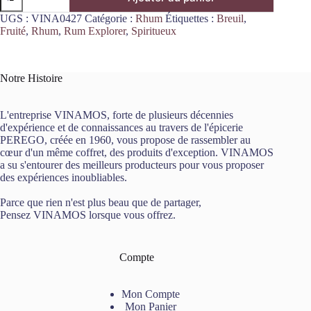
de
Rhum
UGS :
VINA0427
Catégorie :
Rhum
Étiquettes :
Breuil
,
Belize
Fruité
,
Rhum
,
Rum Explorer
,
Spiritueux
-
Rum
Explorer
Breuil
Notre Histoire
41°
70cL
L'entreprise VINAMOS, forte de plusieurs décennies
d'expérience et de connaissances au travers de l'épicerie
PEREGO, créée en 1960, vous propose de rassembler au
cœur d'un même coffret, des produits d'exception. VINAMOS
a su s'entourer des meilleurs producteurs pour vous proposer
des expériences inoubliables.
Parce que rien n'est plus beau que de partager,
Pensez VINAMOS lorsque vous offrez.
Compte
Mon Compte
Mon Panier