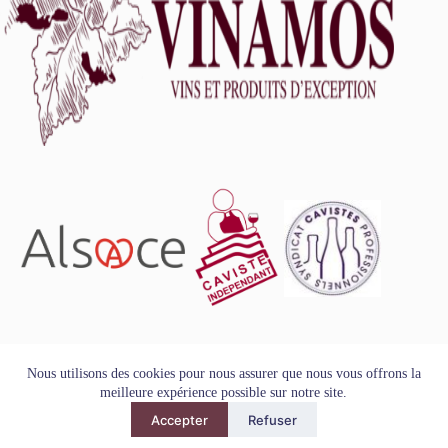
L'abus d'alcool est dangereux pour la santé, à consommer
Nous utilisons des cookies pour nous assurer que nous vous offrons la
avec modération.
meilleure expérience possible sur notre site.
Tous droits réservés - Copyright VINAMOS © 2026
Accepter
Refuser
Mentions Légales
-
Conditions Générales de Vente
-
Politique
de Confidentialité et de Protection des Données