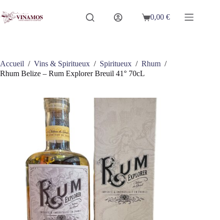
Passer
au
0,00
€
Panier
contenu
d’achat
Accueil
/
Vins & Spiritueux
/
Spiritueux
/
Rhum
/
Rhum Belize – Rum Explorer Breuil 41° 70cL