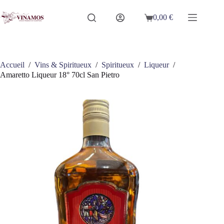
Passer
au
0,00
€
Panier
contenu
d’achat
Accueil
/
Vins & Spiritueux
/
Spiritueux
/
Liqueur
/
Amaretto Liqueur 18° 70cl San Pietro