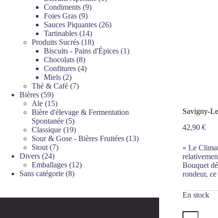
9
produits
Condiments
9
9
produits
Foies Gras
9
produits
26
Sauces Piquantes
26
14
produits
Tartinables
14
produits
18
Produits Sucrés
18
produits
1
Biscuits - Pains d'Épices
1
8
produit
Chocolats
8
produits
4
Confitures
4
2
produits
Miels
2
produits
7
Thé & Café
7
59
produits
Bières
59
produits
15
Ale
15
Savigny-Le
produits
Bière d'élevage & Fermentation
5
Spontanée
5
42,90
€
produits
19
Classique
19
produits
13
Sour & Gose - Bières Fruitées
13
7
produits
Stout
7
« Le Climat
24
produits
Divers
24
relativemen
produits
12
Emballages
12
Bouquet dél
8
produits
Sans catégorie
8
rondeur, ce 
produits
En stock
quantité