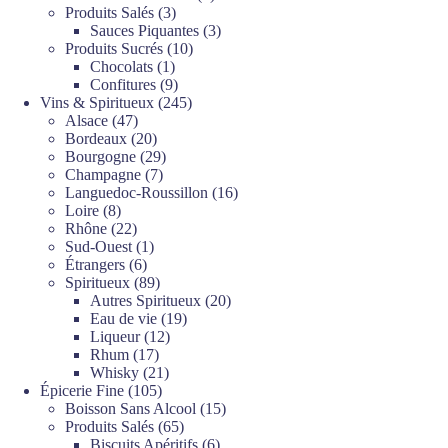
3
produits
Produits Salés
3
produits
3
Sauces Piquantes
3
10
produits
Produits Sucrés
10
1
produits
Chocolats
1
produit
9
Confitures
9
produits
245
Vins & Spiritueux
245
47
produits
Alsace
47
produits
20
Bordeaux
20
produits
29
Bourgogne
29
7
produits
Champagne
7
produits
16
Languedoc-Roussillon
16
8
produits
Loire
8
produits
22
Rhône
22
produits
1
Sud-Ouest
1
6
produit
Étrangers
6
produits
89
Spiritueux
89
produits
20
Autres Spiritueux
20
19
produits
Eau de vie
19
12
produits
Liqueur
12
17
produits
Rhum
17
produits
21
Whisky
21
105
produits
Épicerie Fine
105
produits
15
Boisson Sans Alcool
15
65
produits
Produits Salés
65
produits
6
Biscuits Apéritifs
6