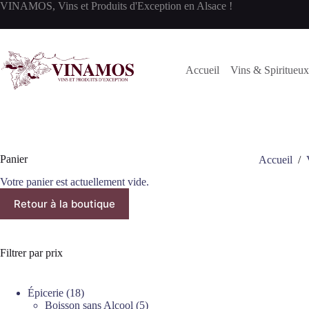
Passer
VINAMOS, Vins et Produits d'Exception en Alsace !
au
contenu
Accueil
Vins & Spiritueux
Panier
Accueil
/
Votre panier est actuellement vide.
Retour à la boutique
Filtrer par prix
18
Épicerie
18
produits
5
Boisson sans Alcool
5