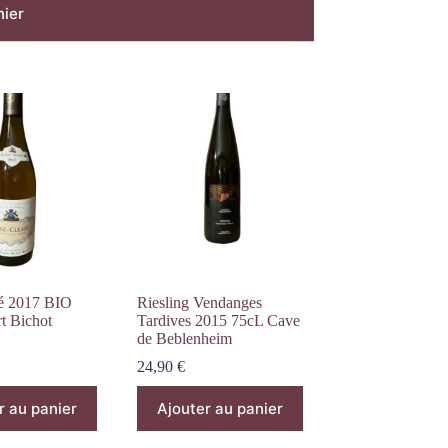
nier
sé 2017 BIO
Riesling Vendanges
t Bichot
Tardives 2015 75cL Cave
de Beblenheim
24,90
€
r au panier
Ajouter au panier