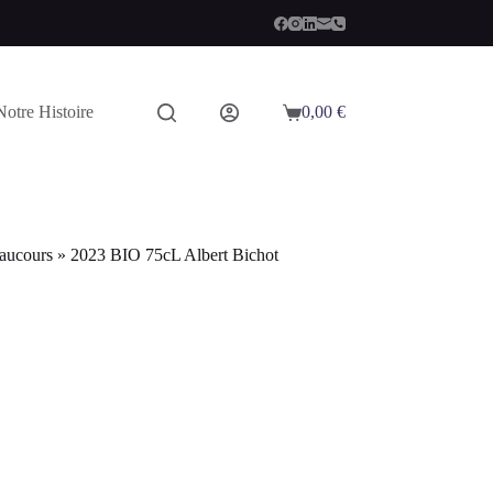
Notre Histoire
0,00
€
Panier
d’achat
aucours » 2023 BIO 75cL Albert Bichot