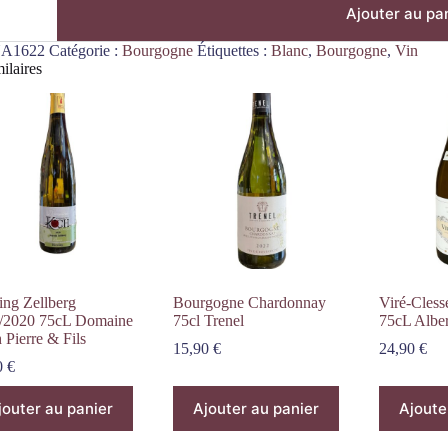
Ajouter au pa
A1622
Catégorie :
Bourgogne
Étiquettes :
Blanc
,
Bourgogne
,
Vin
ilaires
ing Zellberg
Bourgogne Chardonnay
Viré-Cles
/2020 75cL Domaine
75cl Trenel
75cL Alber
 Pierre & Fils
15,90
€
24,90
€
0
€
jouter au panier
Ajouter au panier
Ajoute