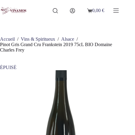
Passer
au
0,00
€
Panier
contenu
d’achat
Accueil
/
Vins & Spiritueux
/
Alsace
/
Pinot Gris Grand Cru Frankstein 2019 75cL BIO Domaine
Charles Frey
ÉPUISÉ