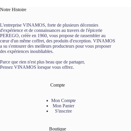
d'Infusions
(5*4
Notre Histoire
Références)
"Bon
Voyage
L'entreprise VINAMOS, forte de plusieurs décennies
Gourmand"
d'expérience et de connaissances au travers de l'épicerie
Blanc
PEREGO, créée en 1960, vous propose de rassembler au
40g
cœur d'un même coffret, des produits d'exception. VINAMOS
Comptoir
a su s'entourer des meilleurs producteurs pour vous proposer
Français
des expériences inoubliables.
du
Thé
Parce que rien n'est plus beau que de partager,
Pensez VINAMOS lorsque vous offrez.
Compte
Mon Compte
Mon Panier
S'inscrire
Boutique