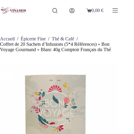
Passer
au
0,00
€
Panier
contenu
d’achat
Accueil
/
Épicerie Fine
/
Thé & Café
/
Coffret de 20 Sachets d’Infusions (5*4 Références) « Bon
Voyage Gourmand » Blanc 40g Comptoir Français du Thé