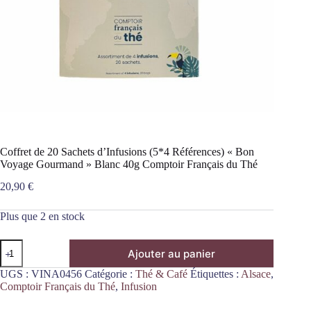
Coffret de 20 Sachets d’Infusions (5*4 Références) « Bon
Voyage Gourmand » Blanc 40g Comptoir Français du Thé
20,90
€
Plus que 2 en stock
quantité
Ajouter au panier
de
Coffret
UGS :
VINA0456
Catégorie :
Thé & Café
Étiquettes :
Alsace
,
de
Comptoir Français du Thé
,
Infusion
20
Sachets