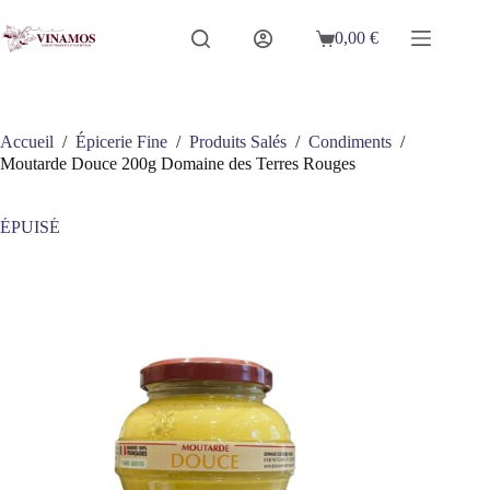
Passer
au
0,00
€
Panier
contenu
d’achat
Accueil
/
Épicerie Fine
/
Produits Salés
/
Condiments
/
Moutarde Douce 200g Domaine des Terres Rouges
ÉPUISÉ