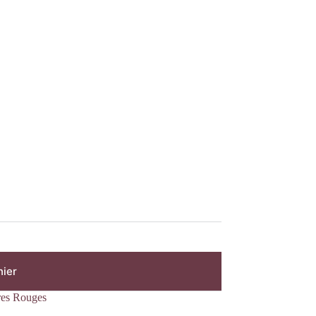
nier
res Rouges