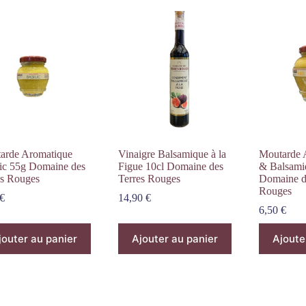
arde Aromatique
Vinaigre Balsamique à la
Moutarde 
lic 55g Domaine des
Figue 10cl Domaine des
& Balsami
es Rouges
Terres Rouges
Domaine d
Rouges
€
14,90
€
6,50
€
jouter au panier
Ajouter au panier
Ajoute