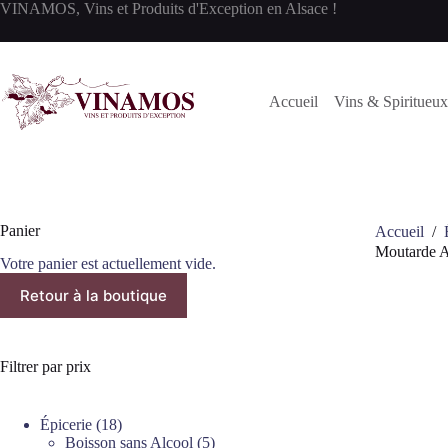
Passer
VINAMOS, Vins et Produits d'Exception en Alsace !
au
contenu
Accueil
Vins & Spiritueux
Panier
Accueil
/
Moutarde A
Votre panier est actuellement vide.
Retour à la boutique
Filtrer par prix
18
Épicerie
18
produits
5
Boisson sans Alcool
5