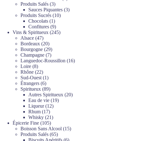
3
produits
Produits Salés
3
produits
3
Sauces Piquantes
3
10
produits
Produits Sucrés
10
1
produits
Chocolats
1
produit
9
Confitures
9
produits
245
Vins & Spiritueux
245
47
produits
Alsace
47
produits
20
Bordeaux
20
produits
29
Bourgogne
29
7
produits
Champagne
7
produits
16
Languedoc-Roussillon
16
8
produits
Loire
8
produits
22
Rhône
22
produits
1
Sud-Ouest
1
6
produit
Étrangers
6
produits
89
Spiritueux
89
produits
20
Autres Spiritueux
20
19
produits
Eau de vie
19
12
produits
Liqueur
12
17
produits
Rhum
17
produits
21
Whisky
21
105
produits
Épicerie Fine
105
produits
15
Boisson Sans Alcool
15
65
produits
Produits Salés
65
produits
6
Biscuits Apéritifs
6