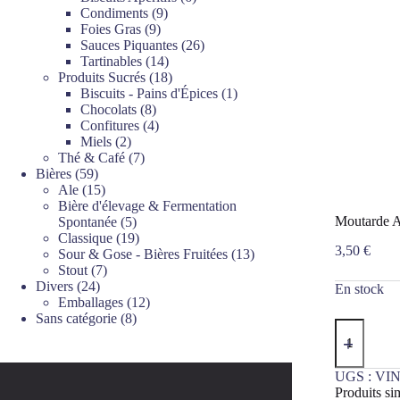
9
produits
Condiments
9
9
produits
Foies Gras
9
produits
26
Sauces Piquantes
26
14
produits
Tartinables
14
produits
18
Produits Sucrés
18
produits
1
Biscuits - Pains d'Épices
1
8
produit
Chocolats
8
produits
4
Confitures
4
2
produits
Miels
2
produits
7
Thé & Café
7
59
produits
Bières
59
produits
15
Ale
15
produits
Bière d'élevage & Fermentation
5
Moutarde A
Spontanée
5
produits
19
Classique
19
3,50
€
produits
13
Sour & Gose - Bières Fruitées
13
7
produits
Stout
7
24
produits
Divers
24
En stock
produits
12
Emballages
12
8
produits
Sans catégorie
8
quantité
produits
de
Moutarde
Aromatique
UGS :
VIN
Miel
Produits sim