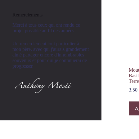
&
Balsamique
55g
Remerciements
Domaine
des
Merci à tous ceux qui ont rendu ce
Terres
projet possible au fil des années.
Rouges
Un remerciement tout particulier à
mon père, avec qui j'aurais grandement
aimé partager encore d'innombrables
souvenirs et pour qui je continuerai de
progresser.
Mout
Basi
Terr
3,50
A