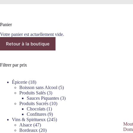
Panier
Votre panier est actuellement vide.
Retour à la boutique
Filtrer par prix
18
Épicerie
18
produits
5
Boisson sans Alcool
5
3
produits
Produits Salés
3
produits
3
Sauces Piquantes
3
10
produits
Produits Sucrés
10
1
produits
Chocolats
1
produit
9
Confitures
9
produits
245
Vins & Spiritueux
245
Mout
47
produits
Alsace
47
Doma
produits
20
Bordeaux
20