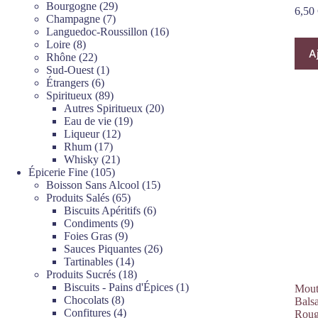
produits
29
Bourgogne
29
6,50
7
produits
Champagne
7
produits
16
Languedoc-Roussillon
16
8
produits
Loire
8
A
produits
22
Rhône
22
produits
1
Sud-Ouest
1
6
produit
Étrangers
6
produits
89
Spiritueux
89
produits
20
Autres Spiritueux
20
19
produits
Eau de vie
19
12
produits
Liqueur
12
17
produits
Rhum
17
produits
21
Whisky
21
105
produits
Épicerie Fine
105
produits
15
Boisson Sans Alcool
15
65
produits
Produits Salés
65
produits
6
Biscuits Apéritifs
6
9
produits
Condiments
9
9
produits
Foies Gras
9
produits
26
Sauces Piquantes
26
14
produits
Tartinables
14
produits
18
Produits Sucrés
18
produits
1
Biscuits - Pains d'Épices
1
Mout
8
produit
Chocolats
8
Bals
produits
4
Confitures
4
Roug