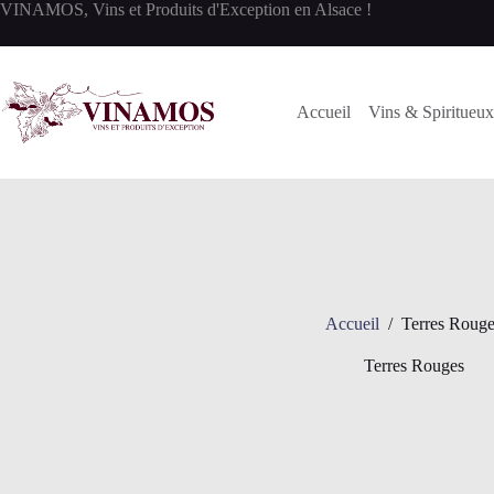
Passer
VINAMOS, Vins et Produits d'Exception en Alsace !
au
contenu
Accueil
Vins & Spiritueux
Accueil
/
Terres Rouge
Terres Rouges