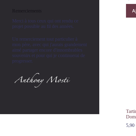
A
Remerciements
Merci à tous ceux qui ont rendu ce
projet possible au fil des années.
Un remerciement tout particulier à
mon père, avec qui j'aurais grandement
aimé partager encore d'innombrables
souvenirs et pour qui je continuerai de
progresser.
Tarti
Doma
5,90