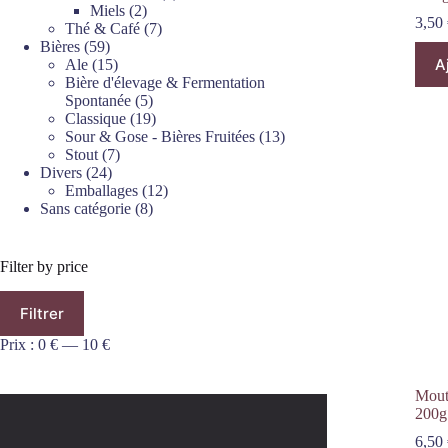
2
produits
Miels
2
3,50
produits
7
Thé & Café
7
59
produits
Bières
59
A
produits
15
Ale
15
produits
Bière d'élevage & Fermentation
5
Spontanée
5
produits
19
Classique
19
produits
13
Sour & Gose - Bières Fruitées
13
7
produits
Stout
7
24
produits
Divers
24
produits
12
Emballages
12
8
produits
Sans catégorie
8
produits
Filter by price
Prix
Prix
Filtrer
min
max
Prix :
0 €
—
10 €
Mout
200g
6,50