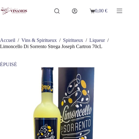
Passer
au
0,00
€
Panier
contenu
d’achat
Accueil
/
Vins & Spiritueux
/
Spiritueux
/
Liqueur
/
Limoncello Di Sorrento Strega Joseph Cartron 70cL
ÉPUISÉ