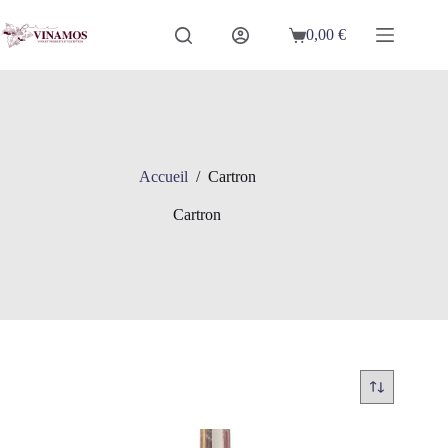
Passer
au
0,00
€
Panier
contenu
d’achat
Accueil
/
Cartron
Cartron