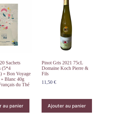
 20 Sachets
Pinot Gris 2021 75cL
s (5*4
Domaine Koch Pierre &
s) « Bon Voyage
Fils
» Blanc 40g
11,50
€
Français du Thé
r au panier
Ajouter au panier