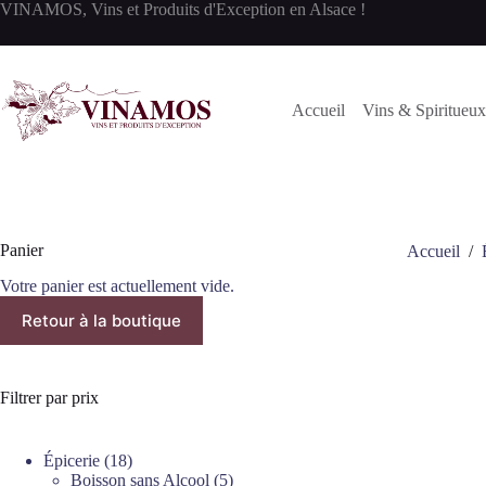
Passer
VINAMOS, Vins et Produits d'Exception en Alsace !
au
contenu
Accueil
Vins & Spiritueux
Panier
Accueil
/
Votre panier est actuellement vide.
Retour à la boutique
Filtrer par prix
18
Épicerie
18
produits
5
Boisson sans Alcool
5