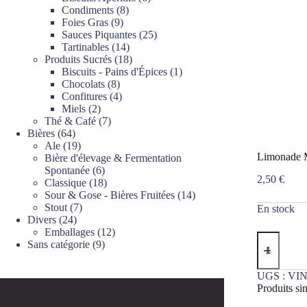
8
produits
Condiments
8
9
produits
Foies Gras
9
produits
25
Sauces Piquantes
25
14
produits
Tartinables
14
produits
18
Produits Sucrés
18
produits
1
Biscuits - Pains d'Épices
1
8
produit
Chocolats
8
produits
4
Confitures
4
2
produits
Miels
2
produits
7
Thé & Café
7
64
produits
Bières
64
produits
19
Ale
19
Limonade M
produits
Bière d'élevage & Fermentation
6
Spontanée
6
2,50
€
produits
18
Classique
18
produits
14
Sour & Gose - Bières Fruitées
14
7
produits
Stout
7
En stock
24
produits
Divers
24
produits
12
Emballages
12
quantité
9
produits
Sans catégorie
9
de
produits
Limonade
Menthe
UGS :
VIN
Citron
Produits sim
25cl
Voyou