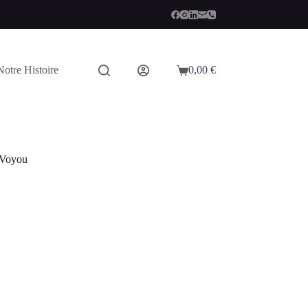
Notre Histoire
0,00
€
Panier
d’achat
 Voyou