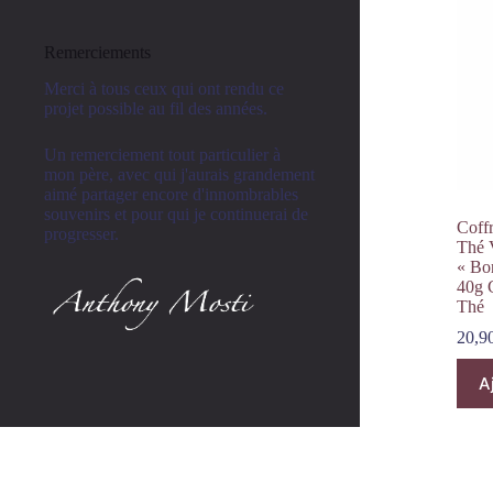
Remerciements
Merci à tous ceux qui ont rendu ce
projet possible au fil des années.
Un remerciement tout particulier à
mon père, avec qui j'aurais grandement
aimé partager encore d'innombrables
souvenirs et pour qui je continuerai de
Coffr
progresser.
Thé 
« Bo
40g 
Thé
20,9
A