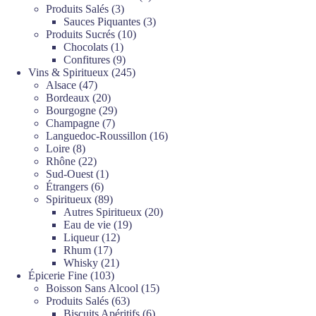
3
produits
Produits Salés
3
produits
3
Sauces Piquantes
3
10
produits
Produits Sucrés
10
1
produits
Chocolats
1
produit
9
Confitures
9
produits
245
Vins & Spiritueux
245
47
produits
Alsace
47
produits
20
Bordeaux
20
produits
29
Bourgogne
29
7
produits
Champagne
7
produits
16
Languedoc-Roussillon
16
8
produits
Loire
8
produits
22
Rhône
22
produits
1
Sud-Ouest
1
6
produit
Étrangers
6
produits
89
Spiritueux
89
produits
20
Autres Spiritueux
20
19
produits
Eau de vie
19
12
produits
Liqueur
12
17
produits
Rhum
17
produits
21
Whisky
21
103
produits
Épicerie Fine
103
produits
15
Boisson Sans Alcool
15
63
produits
Produits Salés
63
produits
6
Biscuits Apéritifs
6