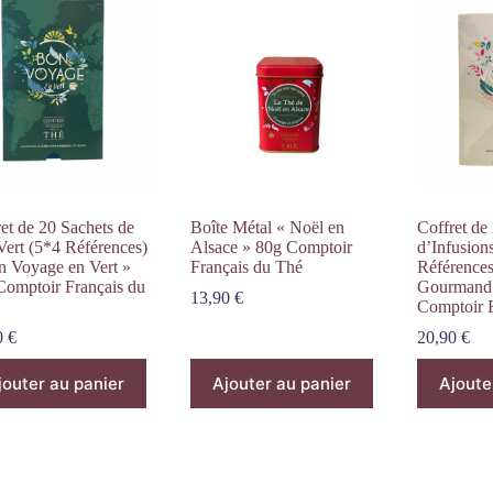
et de 20 Sachets de
Boîte Métal « Noël en
Coffret de
Vert (5*4 Références)
Alsace » 80g Comptoir
d’Infusion
n Voyage en Vert »
Français du Thé
Référence
Comptoir Français du
Gourmand 
13,90
€
Comptoir 
0
€
20,90
€
jouter au panier
Ajouter au panier
Ajoute