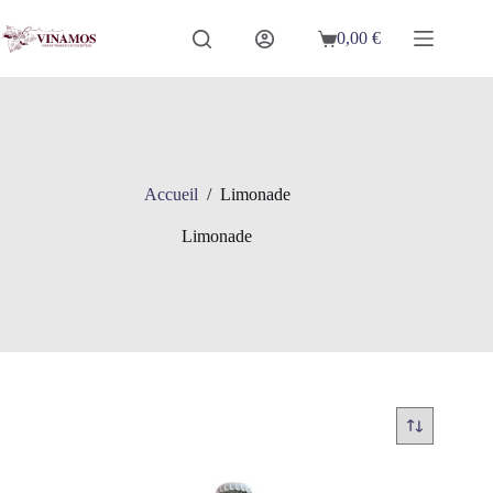
Passer
au
0,00
€
Panier
contenu
d’achat
Accueil
/
Limonade
Limonade