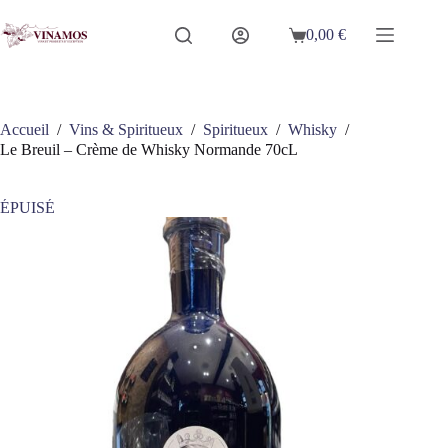
Passer
au
0,00
€
Panier
contenu
d’achat
Accueil
/
Vins & Spiritueux
/
Spiritueux
/
Whisky
/
Le Breuil – Crème de Whisky Normande 70cL
ÉPUISÉ