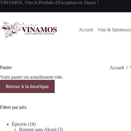
Passer
VINAMOS, Vins et Produits d'Exception en Alsace !
au
contenu
Accueil
Vins & Spiritueux
Panier
Accueil
/
Votre panier est actuellement vide.
Retour à la boutique
Filtrer par prix
18
Épicerie
18
produits
5
Boisson sans Alcool
5