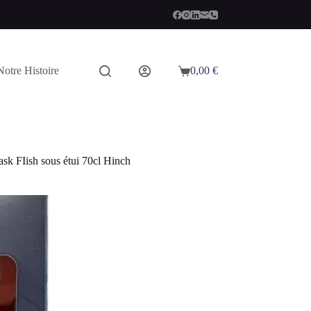
Notre Histoire
0,00
€
Panier
d’achat
sk FIish sous étui 70cl Hinch