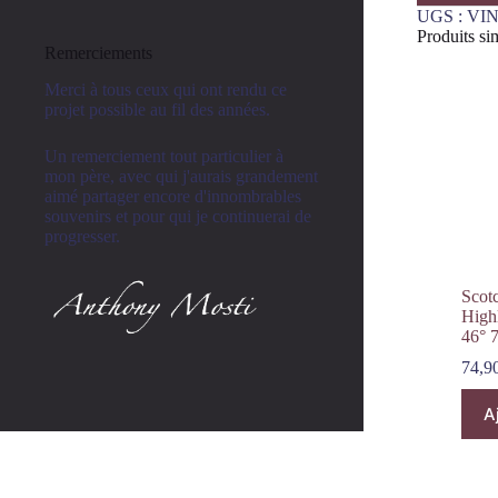
UGS :
VIN
Produits sim
Remerciements
Merci à tous ceux qui ont rendu ce
projet possible au fil des années.
Un remerciement tout particulier à
mon père, avec qui j'aurais grandement
aimé partager encore d'innombrables
souvenirs et pour qui je continuerai de
progresser.
Scot
High
46° 
74,9
A