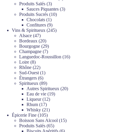
3
produits
Produits Salés
3
produits
3
Sauces Piquantes
3
10
produits
Produits Sucrés
10
1
produits
Chocolats
1
produit
9
Confitures
9
produits
245
Vins & Spiritueux
245
47
produits
Alsace
47
produits
20
Bordeaux
20
produits
29
Bourgogne
29
7
produits
Champagne
7
produits
16
Languedoc-Roussillon
16
8
produits
Loire
8
produits
22
Rhône
22
produits
1
Sud-Ouest
1
6
produit
Étrangers
6
produits
89
Spiritueux
89
produits
20
Autres Spiritueux
20
19
produits
Eau de vie
19
12
produits
Liqueur
12
17
produits
Rhum
17
produits
21
Whisky
21
105
produits
Épicerie Fine
105
produits
15
Boisson Sans Alcool
15
65
produits
Produits Salés
65
produits
6
Biscuits Apéritifs
6