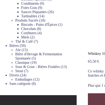
9
produits
Condiments
9
9
produits
Foies Gras
9
produits
26
Sauces Piquantes
26
14
produits
Tartinables
14
produits
18
Produits Sucrés
18
produits
1
Biscuits - Pains d'Épices
1
8
produit
Chocolats
8
produits
4
Confitures
4
2
produits
Miels
2
produits
7
Thé & Café
7
59
produits
Bières
59
produits
15
Ale
15
Whiskey 10
produits
Bière d'élevage & Fermentation
5
Spontanée
5
65,50
€
produits
19
Classique
19
produits
13
Sour & Gose - Bières Fruitées
13
7
produits
Stout
7
Ce whisky e
24
produits
Divers
24
fraiches et 
produits
12
Emballages
12
8
produits
Sans catégorie
8
Plus que 1 
produits