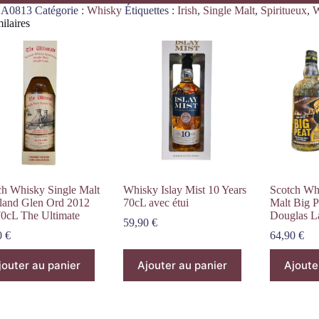
A0813
Catégorie :
Whisky
Étiquettes :
Irish
,
Single Malt
,
Spiritueux
,
W
ilaires
ch Whisky Single Malt
Whisky Islay Mist 10 Years
Scotch Wh
land Glen Ord 2012
70cL avec étui
Malt Big P
70cL The Ultimate
Douglas L
59,90
€
0
€
64,90
€
jouter au panier
Ajouter au panier
Ajoute