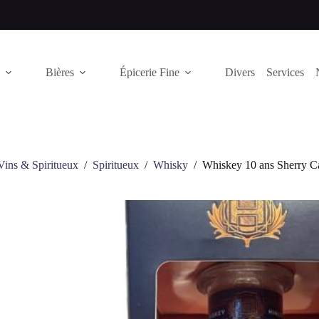
Bières
Épicerie Fine
Divers
Services
Vins & Spiritueux
/
Spiritueux
/
Whisky
/
Whiskey 10 ans Sherry Ca