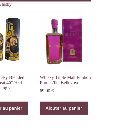
hisky
isky Blended
Whisky Triple Malt Finition
eat 46° 70cL
Prune 70cl Bellevoye
aing’s
69,00
€
r au panier
Ajouter au panier