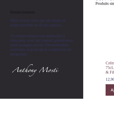
Produits sim
Remerciements
Merci à tous ceux qui ont rendu ce
projet possible au fil des années.
Un remerciement tout particulier à
mon père, avec qui j'aurais grandement
aimé partager encore d'innombrables
souvenirs et pour qui je continuerai de
progresser.
Crém
75cL
& Fil
12,9
A