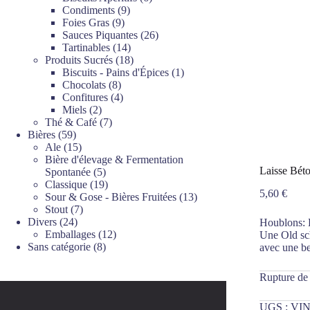
9
produits
Condiments
9
9
produits
Foies Gras
9
produits
26
Sauces Piquantes
26
14
produits
Tartinables
14
produits
18
Produits Sucrés
18
produits
1
Biscuits - Pains d'Épices
1
8
produit
Chocolats
8
produits
4
Confitures
4
2
produits
Miels
2
produits
7
Thé & Café
7
59
produits
Bières
59
produits
15
Ale
15
produits
Bière d'élevage & Fermentation
Laisse Bét
5
Spontanée
5
produits
19
Classique
19
5,60
€
produits
13
Sour & Gose - Bières Fruitées
13
7
produits
Stout
7
24
produits
Divers
24
Houblons: 
produits
12
Emballages
12
Une Old sch
8
produits
Sans catégorie
8
avec une b
produits
Rupture de
UGS :
VIN