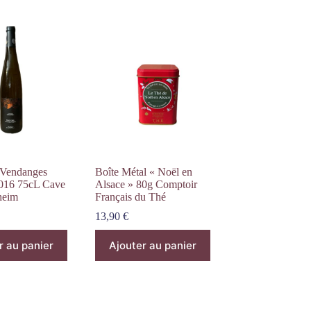
 Vendanges
Boîte Métal « Noël en
2016 75cL Cave
Alsace » 80g Comptoir
heim
Français du Thé
13,90
€
r au panier
Ajouter au panier