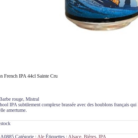
on French IPA 44cl Sainte Cru
Barbe rouge, Mistral
ool IPA subtilement complexe brassée avec des houblons français qui lui
elle amertume.
 stock
A0885
Catégorie :
Ale
Étiquettes :
Alsace
,
Bières
,
IPA