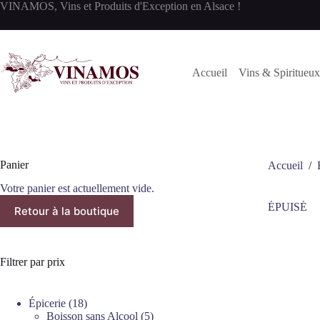
Passer
VINAMOS, Vins et Produits d'Exception en Alsace !
au
contenu
Accueil
Vins & Spiritueux
Panier
Accueil
/
Votre panier est actuellement vide.
ÉPUISÉ
Retour à la boutique
Filtrer par prix
18
Épicerie
18
produits
5
Boisson sans Alcool
5