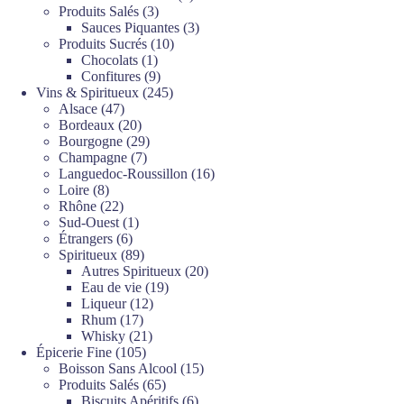
3
produits
Produits Salés
3
produits
3
Sauces Piquantes
3
10
produits
Produits Sucrés
10
1
produits
Chocolats
1
produit
9
Confitures
9
produits
245
Vins & Spiritueux
245
47
produits
Alsace
47
produits
20
Bordeaux
20
produits
29
Bourgogne
29
7
produits
Champagne
7
produits
16
Languedoc-Roussillon
16
8
produits
Loire
8
produits
22
Rhône
22
produits
1
Sud-Ouest
1
6
produit
Étrangers
6
produits
89
Spiritueux
89
produits
20
Autres Spiritueux
20
19
produits
Eau de vie
19
12
produits
Liqueur
12
17
produits
Rhum
17
produits
21
Whisky
21
105
produits
Épicerie Fine
105
produits
15
Boisson Sans Alcool
15
65
produits
Produits Salés
65
produits
6
Biscuits Apéritifs
6