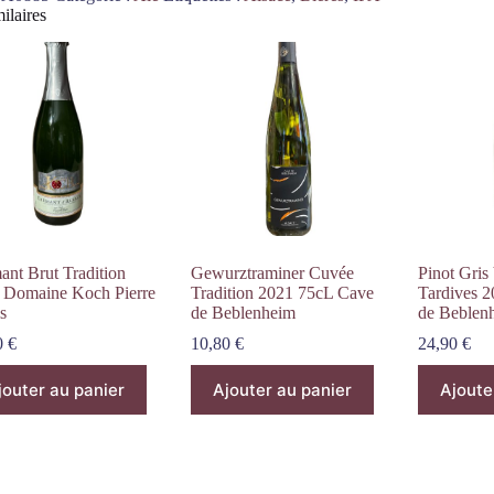
ilaires
ant Brut Tradition
Gewurztraminer Cuvée
Pinot Gris
 Domaine Koch Pierre
Tradition 2021 75cL Cave
Tardives 
s
de Beblenheim
de Beblen
0
€
10,80
€
24,90
€
jouter au panier
Ajouter au panier
Ajoute