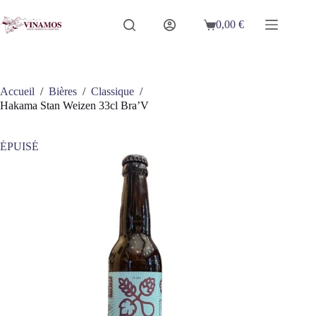
Passer
au
0,00
€
Panier
contenu
d’achat
Accueil
/
Bières
/
Classique
/
Hakama Stan Weizen 33cl Bra’V
ÉPUISÉ