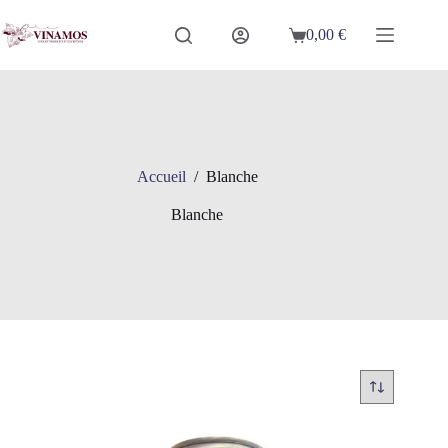
Passer
au
0,00
€
Panier
contenu
d’achat
Accueil
/
Blanche
Blanche