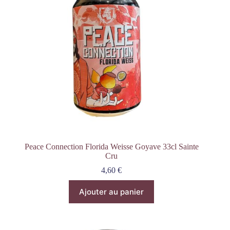
Peace Connection Florida Weisse Goyave 33cl Sainte
Cru
4,60
€
Ajouter au panier