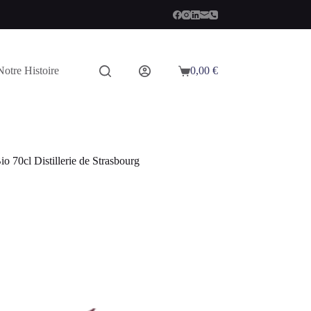
Notre Histoire
0,00
€
Panier
d’achat
o 70cl Distillerie de Strasbourg