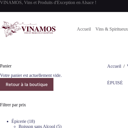
Passer
VINAMOS, Vins et Produits d'Exception en Alsace !
au
contenu
Accueil
Vins & Spiritueux
Panier
Accueil
/
Votre panier est actuellement vide.
ÉPUISÉ
Retour à la boutique
Filtrer par prix
18
Épicerie
18
produits
5
Boisson sans Alcool
5