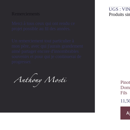
UGS :
VIN
Remerciements
Produits sim
Merci à tous ceux qui ont rendu ce
projet possible au fil des années.
Un remerciement tout particulier à
mon père, avec qui j'aurais grandement
aimé partager encore d'innombrables
souvenirs et pour qui je continuerai de
progresser.
Pino
Doma
Fils
11,5
A