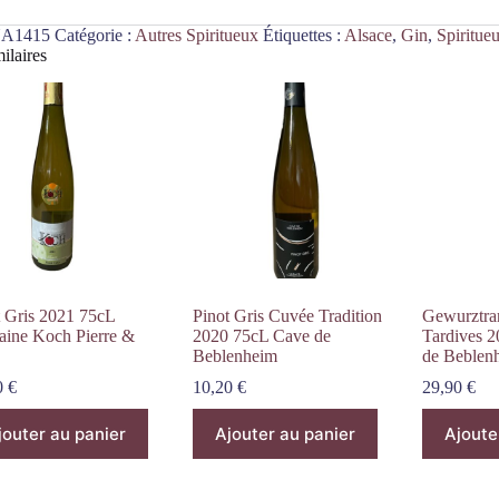
A1415
Catégorie :
Autres Spiritueux
Étiquettes :
Alsace
,
Gin
,
Spiritue
ilaires
t Gris 2021 75cL
Pinot Gris Cuvée Tradition
Gewurztra
ine Koch Pierre &
2020 75cL Cave de
Tardives 
Beblenheim
de Beblen
0
€
10,20
€
29,90
€
jouter au panier
Ajouter au panier
Ajoute