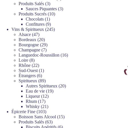
3
produits
Produits Salés
3
produits
3
Sauces Piquantes
3
10
produits
Produits Sucrés
10
1
produits
Chocolats
1
produit
9
Confitures
9
produits
245
Vins & Spiritueux
245
47
produits
Alsace
47
produits
20
Bordeaux
20
produits
29
Bourgogne
29
7
produits
Champagne
7
produits
16
Languedoc-Roussillon
16
8
produits
Loire
8
produits
22
Rhône
22
produits
1
Sud-Ouest
1
6
produit
Étrangers
6
produits
89
Spiritueux
89
produits
20
Autres Spiritueux
20
19
produits
Eau de vie
19
12
produits
Liqueur
12
17
produits
Rhum
17
produits
21
Whisky
21
103
produits
Épicerie Fine
103
produits
15
Boisson Sans Alcool
15
63
produits
Produits Salés
63
produits
6
Biscuits Apéritifs
6