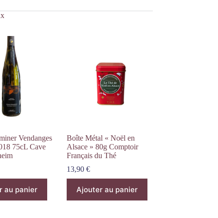
ux
miner Vendanges
Boîte Métal « Noël en
2018 75cL Cave
Alsace » 80g Comptoir
heim
Français du Thé
13,90
€
r au panier
Ajouter au panier