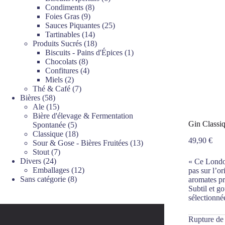
8
produits
Condiments
8
9
produits
Foies Gras
9
produits
25
Sauces Piquantes
25
14
produits
Tartinables
14
produits
18
Produits Sucrés
18
produits
1
Biscuits - Pains d'Épices
1
8
produit
Chocolats
8
produits
4
Confitures
4
2
produits
Miels
2
produits
7
Thé & Café
7
58
produits
Bières
58
produits
15
Ale
15
produits
Bière d'élevage & Fermentation
Gin Classiq
5
Spontanée
5
produits
18
Classique
18
49,90
€
produits
13
Sour & Gose - Bières Fruitées
13
7
produits
Stout
7
24
produits
Divers
24
« Ce London
produits
12
Emballages
12
pas sur l’o
8
produits
Sans catégorie
8
aromates pr
produits
Subtil et go
sélectionné
Rupture de