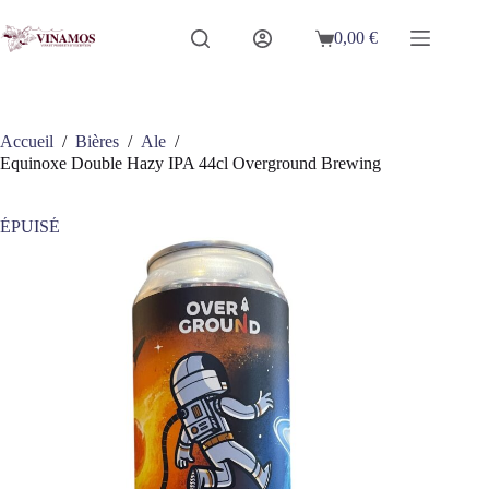
Passer
au
0,00
€
Panier
contenu
d’achat
Accueil
/
Bières
/
Ale
/
Equinoxe Double Hazy IPA 44cl Overground Brewing
ÉPUISÉ