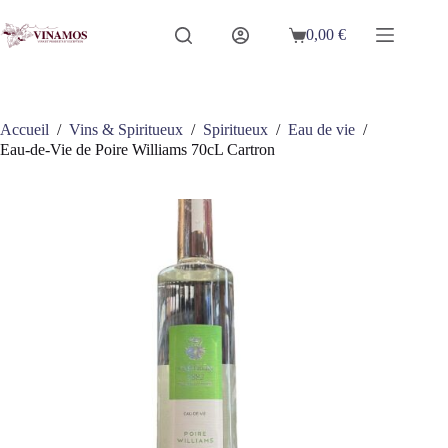
Passer
au
0,00
€
Panier
contenu
d’achat
Accueil
/
Vins & Spiritueux
/
Spiritueux
/
Eau de vie
/
Eau-de-Vie de Poire Williams 70cL Cartron