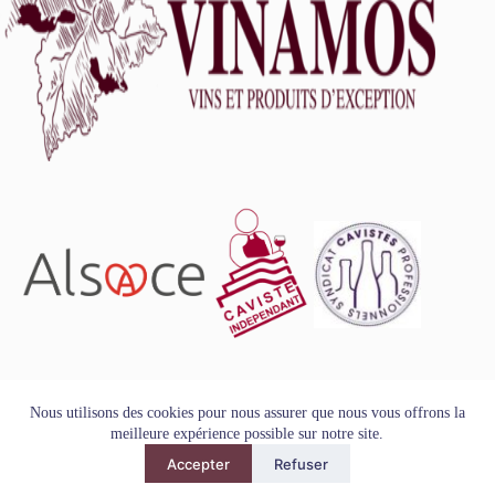
L'abus d'alcool est dangereux pour la santé, à consommer
Nous utilisons des cookies pour nous assurer que nous vous offrons la
avec modération.
meilleure expérience possible sur notre site.
Tous droits réservés - Copyright VINAMOS © 2026
Accepter
Refuser
Mentions Légales
-
Conditions Générales de Vente
-
Politique
de Confidentialité et de Protection des Données