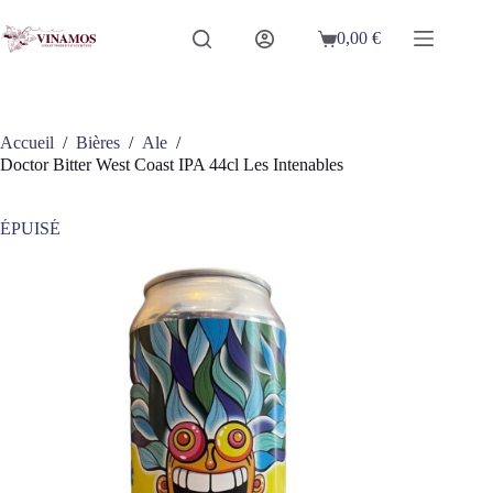
Passer
au
0,00
€
Panier
contenu
d’achat
Accueil
/
Bières
/
Ale
/
Doctor Bitter West Coast IPA 44cl Les Intenables
ÉPUISÉ