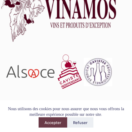
L'abus d'alcool est dangereux pour la santé, à consommer
Nous utilisons des cookies pour nous assurer que nous vous offrons la
avec modération.
meilleure expérience possible sur notre site.
Tous droits réservés - Copyright VINAMOS © 2026
Accepter
Refuser
Mentions Légales
-
Conditions Générales de Vente
-
Politique
de Confidentialité et de Protection des Données