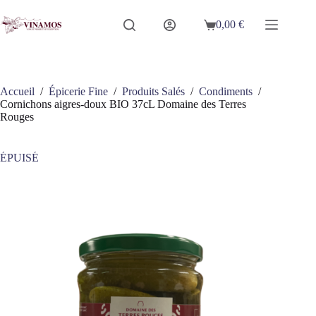
Passer
au
0,00
€
Panier
contenu
d’achat
Accueil
/
Épicerie Fine
/
Produits Salés
/
Condiments
/
Cornichons aigres-doux BIO 37cL Domaine des Terres
Rouges
ÉPUISÉ